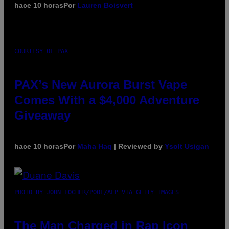
hace 10 horas
Por
Lauren Boisvert
COURTESY OF PAX
PAX’s New Aurora Burst Vape
Comes With a $4,000 Adventure
Giveaway
hace 10 horas
Por
Maha Haq
| Reviewed by
Ysolt Usigan
PHOTO BY JOHN LOCHER/POOL/AFP VIA GETTY IMAGES
The Man Charged in Rap Icon