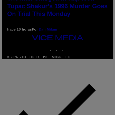
Tupac Shakur’s 1996 Murder Goes
On Trial This Monday
hace 10 horas
Por
Dan Milam
VICE
MEDIA
INSTAGRAM
TIKTOK
YOUTUBE
© 2026 VICE DIGITAL PUBLISHING, LLC