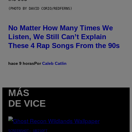
(PHOTO BY DAVID CORIO/REDFERNS)
No Matter How Many Times We
Listen, We Still Can’t Explain
These 4 Rap Songs From the 90s
hace 9 horas
Por
Caleb Catlin
MÁS
DE VICE
SCREENSHOT: UBISOFT