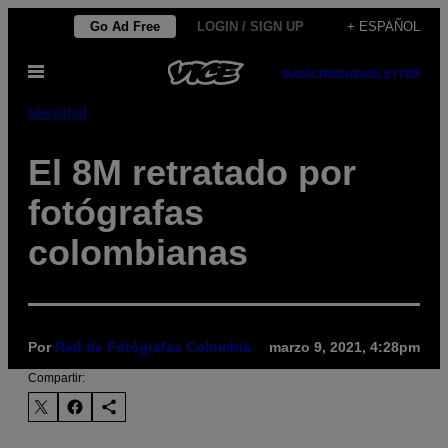
Saltar
Go Ad Free
LOGIN / SIGN UP
+ ESPAÑOL
al
Abrir
contenido
SUBSCRIBE
NEWSLETTER
Menú
Identidad
El 8M retratado por
fotógrafas
colombianas
Por
Red de Fotógrafas Colombia
marzo 9, 2021, 4:28pm
Compartir: