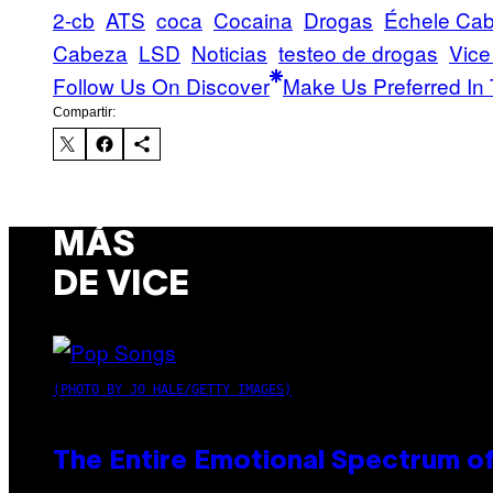
2-cb
ATS
coca
Cocaina
Drogas
Échele Ca
Cabeza
LSD
Noticias
testeo de drogas
Vice
Follow Us On Discover
Make Us Preferred In 
Compartir:
MÁS
DE VICE
(PHOTO BY JO HALE/GETTY IMAGES)
The Entire Emotional Spectrum of