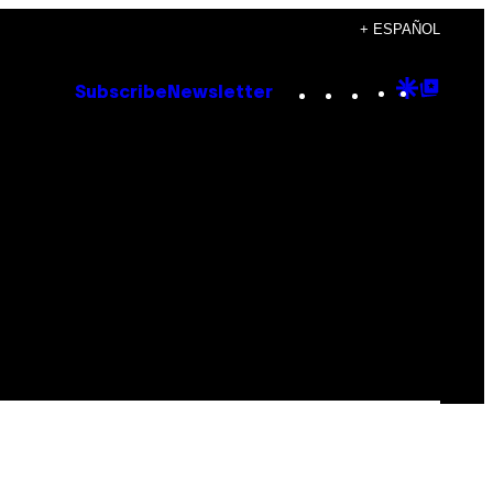
+ ESPAÑOL
Instagram
TikTok
YouTube
Google
Goog
Subscribe
Newsletter
Discove
Top
Posts