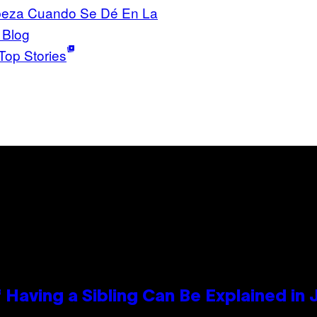
beza Cuando Se Dé En La
 Blog
Top Stories
 Having a Sibling Can Be Explained in