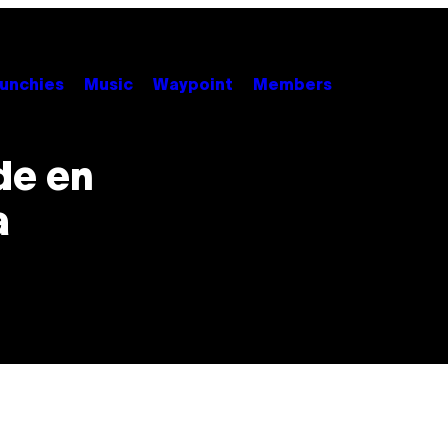
unchies
Music
Waypoint
Members
de en
a