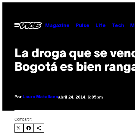
Saltar
al
contenido
Abrir
Magazine
Pulse
Life
Tech
M
Menú
La droga que se ven
Bogotá es bien rang
Por
abril 24, 2014, 6:05pm
Laura Matallana
Compartir: