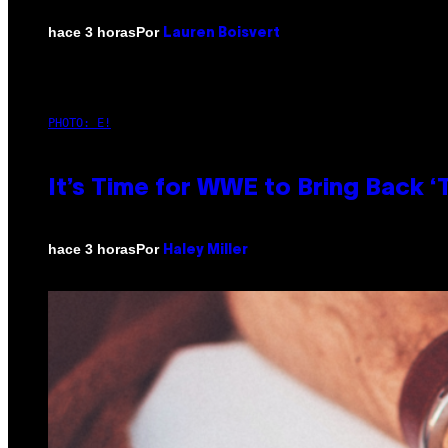
Por
hace 3 horas
Lauren Boisvert
PHOTO: E!
It’s Time for WWE to Bring Back ‘T
Por
hace 3 horas
Haley Miller