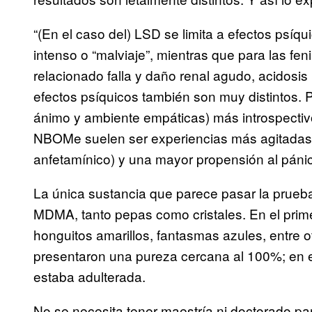
“(En el caso del) LSD se limita a efectos psíq
intenso o “malviaje”, mientras que para las fe
relacionado falla y daño renal agudo, acidosi
efectos psíquicos también son muy distintos. P
ánimo y ambiente empáticas) más introspectivo
NBOMe suelen ser experiencias más agitadas, 
anfetamínico) y una mayor propensión al pánic
La única sustancia que parece pasar la prueba
MDMA, tanto pepas como cristales. En el prim
honguitos amarillos, fantasmas azules, entre 
presentaron una pureza cercana al 100%; en e
estaba adulterada.
No se necesita tener maestría ni doctorado pa