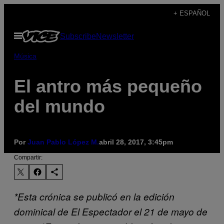
Saltar
+ ESPAÑOL
al
Abrir
Subscribe
Newsletter
contenido
Menú
Música
El antro más pequeño
del mundo
Por
Juan Pablo López M.
abril 28, 2017, 3:45pm
Compartir:
*Esta crónica se publicó en la edición
dominical de El Espectador el 21 de mayo de