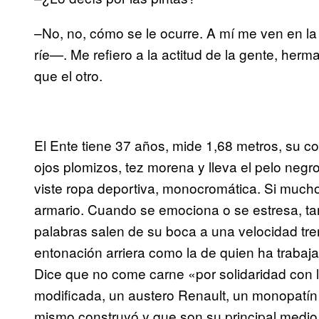
–No, no, cómo se le ocurre. A mí me ven en la 
ríe—. Me refiero a la actitud de la gente, herm
que el otro.
El Ente tiene 37 años, mide 1,68 metros, su co
ojos plomizos, tez morena y lleva el pelo negr
viste ropa deportiva, monocromática. Si mucho, 
armario. Cuando se emociona o se estresa, t
palabras salen de su boca a una velocidad tr
entonación arriera como la de quien ha trabaja
Dice que no come carne «por solidaridad con 
modificada, un austero Renault, un monopatín c
mismo construyó y que son su principal medio 