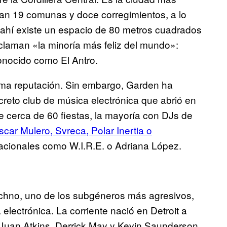
tan 19 comunas y doce corregimientos, a lo
 ahí existe un espacio de 80 metros cuadrados
oclaman «la minoría más feliz del mundo»:
nocido como El Antro.
ima reputación. Sin embargo, Garden ha
ecreto club de música electrónica que abrió en
 cerca de 60 fiestas, la mayoría con DJs de
scar Mulero, Svreca, Polar Inertia o
nacionales como W.I.R.E. o Adriana López.
techno, uno de los subgéneros más agresivos,
a electrónica. La corriente nació en Detroit a
Juan Atkins, Derrick May y Kevin Saunderson