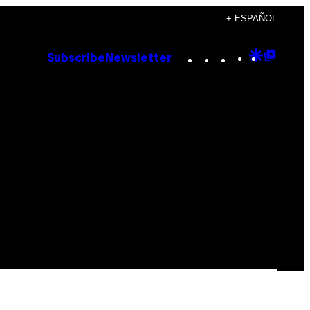
+ ESPAÑOL
Instagram
TikTok
YouTube
Google
Goog
Subscribe
Newsletter
Discove
Top
Posts