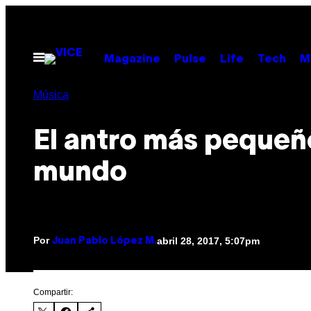
Saltar
al
contenido
Abrir
Magazine
Pulse
Life
Tech
M
Menú
Música
El antro más pequeñ
mundo
Por
abril 28, 2017, 5:07pm
Juan Pablo López M.
Compartir: