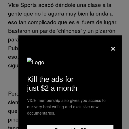
Vice Sports acabó dándole una clase a la
gente que no le agarra muy bien la onda a
eso tan complicado que es el fuera de lugar.
Bastaron un par de ‘chinches’ y un pizarrón
para que Luis Arroyo, uno de nuestros
×
Publishers explicara el offside. Después de
eso, lamentable y tristemente, todos
siguieron sin saber qué mierda era eso.
Kill the ads for
just $2 a month
Pero bueno, al igual que muchas personas,
VICE membership also gives you access to
siempre tendremos al ‘pinche árbitro ratero’
our very best writing and exclusive new
que se jodió a la selección por culpa del
documentaries.
pinche fuera de lugar. Aunque en el fondo, no
tengamos ni la más mínima idea qué