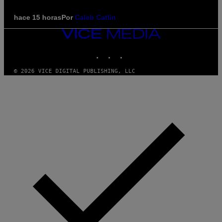
hace 15 horas
Por
Caleb Catlin
VICE
MEDIA
INSTAGRAM
TIKTOK
YOUTUBE
© 2026 VICE DIGITAL PUBLISHING, LLC