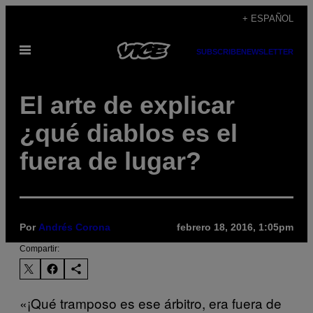
Saltar
+ ESPAÑOL
al
Abrir
contenido
SUBSCRIBE
NEWSLETTER
Menú
El arte de explicar
¿qué diablos es el
fuera de lugar?
Por
Andrés Corona
febrero 18, 2016, 1:05pm
Compartir:
«¡Qué tramposo es ese árbitro, era fuera de