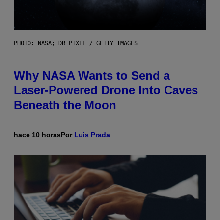
PHOTO: NASA; DR PIXEL / GETTY IMAGES
Why NASA Wants to Send a
Laser-Powered Drone Into Caves
Beneath the Moon
hace 10 horas
Por
Luis Prada