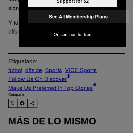
Support for $2
signifique.
See All Membership Plans
Y tú, ¿qué has hecho para explicar el
offside?
Or, continue for free
Etiquetado:
futbol
offside
Sports
VICE Sports
Follow Us On Discover
Make Us Preferred In Top Stories
Compartir:
MÁS DE LO MISMO