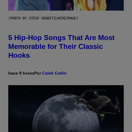
(PHOTO BY STEVE GRANITZ/WIREIMAGE)
5 Hip-Hop Songs That Are Most
Memorable for Their Classic
Hooks
hace 9 horas
Por
Caleb Catlin