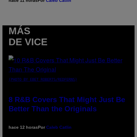
hace 11 horas
Por
Caleb Catlin
MÁS
DE VICE
(PHOTO BY EBET ROBERTS/REDFERNS)
8 R&B Covers That Might Just Be
Better Than the Originals
hace 12 horas
Por
Caleb Catlin