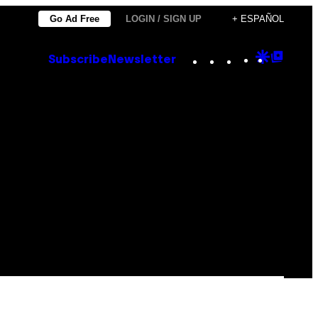
Go Ad Free
LOGIN / SIGN UP
+ ESPAÑOL
Instagram
TikTok
YouTube
Google
Goog
Subscribe
Newsletter
Discove
Top
Posts