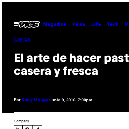
Saltar
al
contenido
Abrir
Magazine
Pulse
Life
Tech
M
Menú
Comida
El arte de hacer pas
casera y fresca
Por
junio 9, 2016, 7:00pm
Daisy Meager
Compartir: