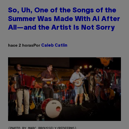
So, Uh, One of the Songs of the
Summer Was Made With AI After
All—and the Artist Is Not Sorry
Por
hace 2 horas
Caleb Catlin
(PHOTO BY MARC BROUSSELY/REDFERNS)