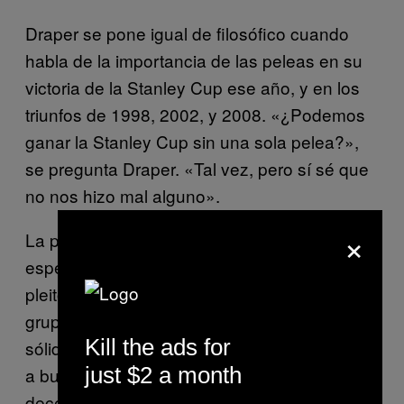
Draper se pone igual de filosófico cuando
habla de la importancia de las peleas en su
victoria de la Stanley Cup ese año, y en los
triunfos de 1998, 2002, y 2008. «¿Podemos
ganar la Stanley Cup sin una sola pelea?»,
se pregunta Draper. «Tal vez, pero sí sé que
no nos hizo mal alguno».
×
La pelea de la que habla fue una orgía
espectacular de violencia sin habilidad, un
pleito de cantina que explotó en medio de un
grupo de adultos profesionales sobre un
Kill the ads for
sólido bloque de hielo. Si el morbo te motiva
just $2 a month
a buscar el vídeo en YouTube, no tardarás en
decepcionarte. Sin duda no hay algo que las