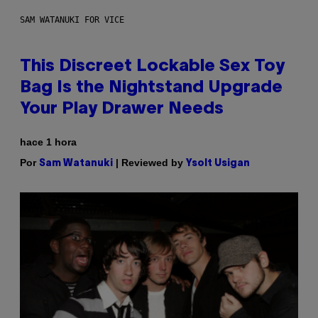
SAM WATANUKI FOR VICE
This Discreet Lockable Sex Toy
Bag Is the Nightstand Upgrade
Your Play Drawer Needs
hace 1 hora
Por
| Reviewed by
Sam Watanuki
Ysolt Usigan