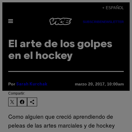
Saltar
+ ESPAÑOL
al
Abrir
contenido
SUBSCRIBE
NEWSLETTER
Menú
El arte de los golpes
en el hockey
Por
marzo 20, 2017, 10:00am
Sarah Kurchak
Compartir:
Como alguien que creció aprendiendo de
peleas de las artes marciales y de hockey