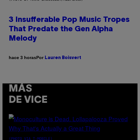
3 Insufferable Pop Music Tropes
That Predate the Gen Alpha
Melody
Por
hace 3 horas
Lauren Boisvert
MÁS
DE VICE
(PHOTO VIA T-MOBILE)