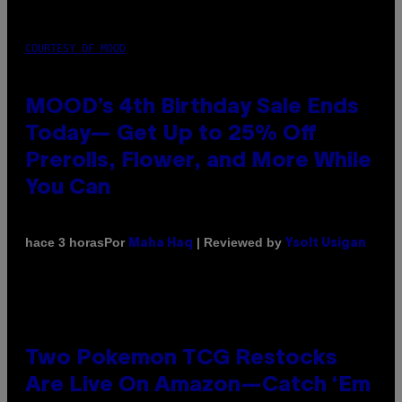
COURTESY OF MOOD
MOOD’s 4th Birthday Sale Ends
Today— Get Up to 25% Off
Prerolls, Flower, and More While
You Can
Por
| Reviewed by
hace 3 horas
Maha Haq
Ysolt Usigan
Two Pokemon TCG Restocks
Are Live On Amazon—Catch ‘Em