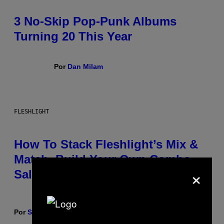
3 No-Skip Pop-Punk Albums
Turning 20 This Year
Por
Dan Milam
FLESHLIGHT
How To Stack Fleshlight’s Mix &
Match, Build Your Own Combo
×
Sales Up To 30%
Por
Sam Watanuki
| Reviewed by
Ysolt Usigan