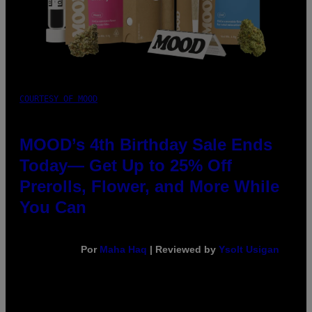
COURTESY OF MOOD
MOOD’s 4th Birthday Sale Ends
Today— Get Up to 25% Off
Prerolls, Flower, and More While
You Can
Por
Maha Haq
| Reviewed by
Ysolt Usigan