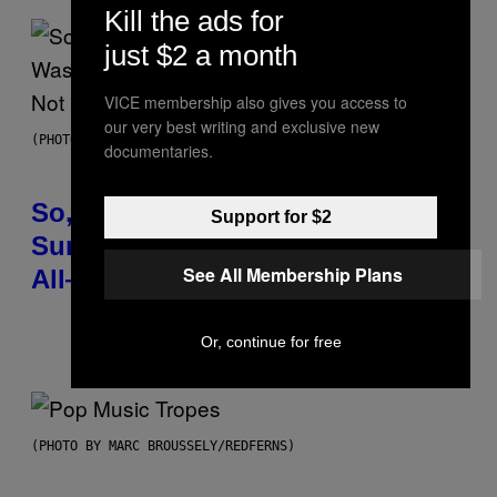
Kill the ads for
just $2 a month
VICE membership also gives you access to
our very best writing and exclusive new
(PHOTO BY TIM MOSENFELDER/GETTY IMAGES)
documentaries.
So, Uh, One of the Songs of the
Support for $2
Summer Was Made With AI After
See All Membership Plans
All—and the Artist Is Not Sorry
Or, continue for free
Por
Caleb Catlin
(PHOTO BY MARC BROUSSELY/REDFERNS)