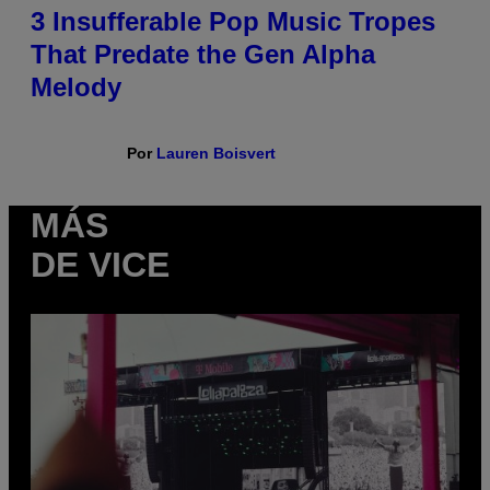
3 Insufferable Pop Music Tropes
That Predate the Gen Alpha
Melody
Por
Lauren Boisvert
MÁS
DE VICE