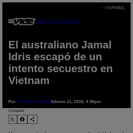
Saltar
+ ESPAÑOL
al
Abrir
Subscribe
Newsletter
contenido
Menú
El australiano Jamal
Idris escapó de un
intento secuestro en
Vietnam
Por
VICE Sports Staff
febrero 21, 2016, 4:36pm
Compartir: