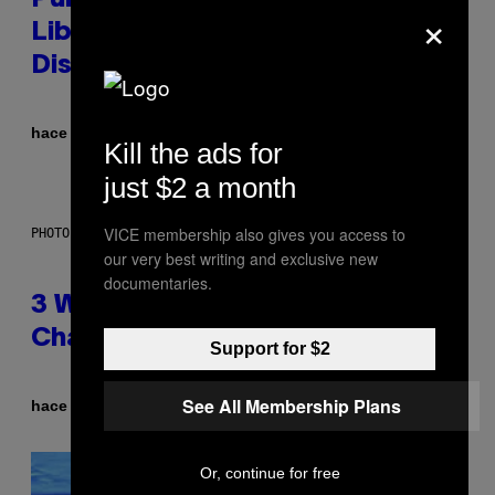
×
Library Built on Spotify’s
Dismantled Bones
Por
hace 2 horas
Lauren Boisvert
Kill the ads for
just $2 a month
VICE membership also gives you access to
PHOTO ILLUSTRATION BY IAN WALDIE/GETTY IMAGES
our very best writing and exclusive new
documentaries.
3 Ways Your Music Taste
Changes as You Get Older
Support for $2
See All Membership Plans
Por
hace 2 horas
Dan Milam
Or, continue for free