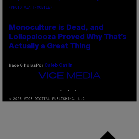
(PHOTO VIA T-MOBILE)
Monoculture is Dead, and
Lollapalooza Proved Why That’s
Actually a Great Thing
Por
hace 6 horas
Caleb Catlin
VICE
MEDIA
INSTAGRAM
TIKTOK
YOUTUBE
© 2026 VICE DIGITAL PUBLISHING, LLC