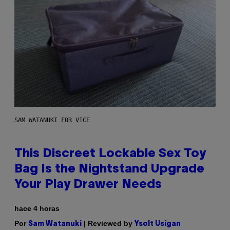
SAM WATANUKI FOR VICE
This Discreet Lockable Sex Toy
Bag Is the Nightstand Upgrade
Your Play Drawer Needs
hace 4 horas
Por
| Reviewed by
Sam Watanuki
Ysolt Usigan