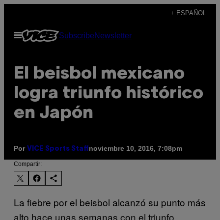
Saltar
+ ESPAÑOL
al
Abrir
Subscribe
Newsletter
contenido
Menú
El beisbol mexicano
logra triunfo histórico
en Japón
Por
noviembre 10, 2016, 7:08pm
VICE Sports Staff
Compartir:
La fiebre por el beisbol alcanzó su punto más
alto hace unas semanas con el triunfo