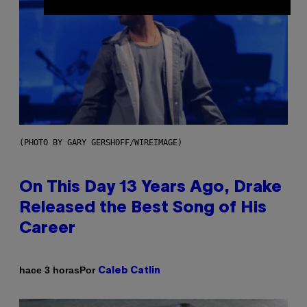
(PHOTO BY GARY GERSHOFF/WIREIMAGE)
On This Day 13 Years Ago, Drake
Released the Best Song of His
Career
Por
hace 3 horas
Caleb Catlin