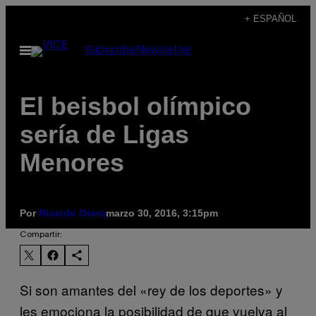
Saltar
+ ESPAÑOL
al
Abrir
Subscribe
Newsletter
contenido
Menú
El beisbol olímpico
sería de Ligas
Menores
Por
Ricardo Otero
marzo 30, 2016, 3:15pm
Compartir:
Si son amantes del «rey de los deportes» y
les emociona la posibilidad de que vuelva al