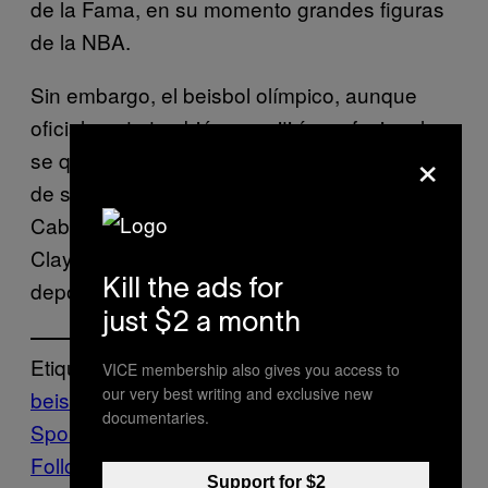
de la Fama, en su momento grandes figuras
de la NBA.
Sin embargo, el beisbol olímpico, aunque
oficialmente también permitiría profesionales,
×
se quedaría sin sus mejores figuras en caso
de ser readmitido. Ver a figuras como Miguel
Cabrera, Adrián González, Carlos Correa o
Clayton Kershaw en la máxima justa
deportiva, parece que será solo en sueños.
Kill the ads for
just $2 a month
Etiquetado:
VICE membership also gives you access to
our very best writing and exclusive new
beisbol
Juegos Olímpicos
Sports
VICE
documentaries.
Sports
Follow Us On Discover
Support for $2