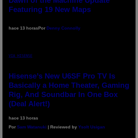
Dawn of the Machine Update
Featuring 19 New Maps
hace 13 horas
Por
Denny Connolly
VIA HISENSE
Hisense’s New U6SF Pro TV Is
Basically a Home Theater, Gaming
Rig, And Soundbar In One Box
(Deal Alert!)
hace 13 horas
Por
Sam Watanuki
| Reviewed by
Ysolt Usigan