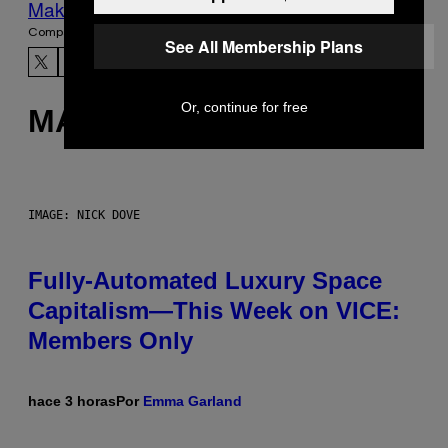
Make Us Preferred In Top Stories
Compartir:
See All Membership Plans
Or, continue for free
MÁS DE LO MISMO
IMAGE: NICK DOVE
Fully-Automated Luxury Space
Capitalism—This Week on VICE:
Members Only
hace 3 horas
Por
Emma Garland