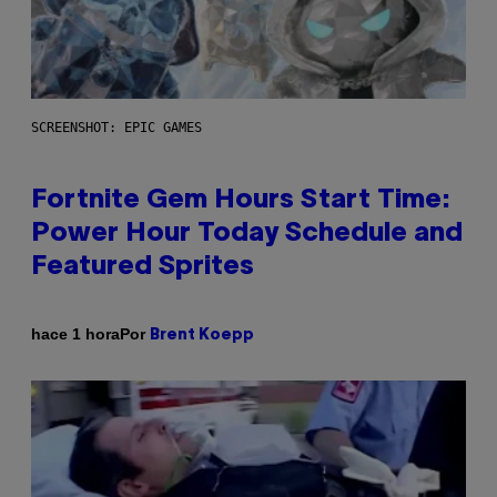
SCREENSHOT: EPIC GAMES
Fortnite Gem Hours Start Time:
Power Hour Today Schedule and
Featured Sprites
Por
hace 1 hora
Brent Koepp