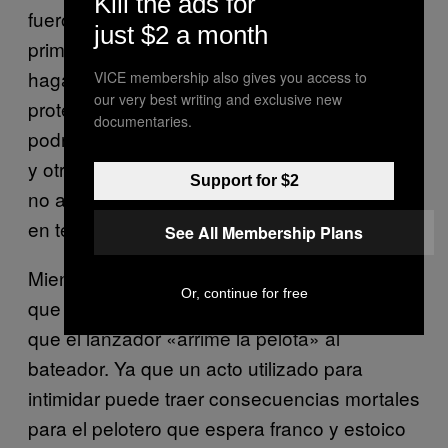
Kill the ads for
fueron probados en los entrenamientos de
just $2 a month
primavera, y se espera que su fabricante
haga mejoras a la isoBLOX (unas placas de
VICE membership also gives you access to
our very best writing and exclusive new
protección que amortiguan impactos y
documentaries.
podrían evitar muchas lesiones en el beisbol
y otros deportes), que aunque estéticamente
Support for $2
no aporta lo mismo que una gorra de nylon,
en términos de seguridad podría salvar vidas.
See All Membership Plans
Mientras tanto los aficionados tendríamos
Or, continue for free
que ser más conscientes, y dejar de pedir
que el lanzador «arrime la pelota» al
bateador. Ya que un acto utilizado para
intimidar puede traer consecuencias mortales
para el pelotero que espera franco y estoico