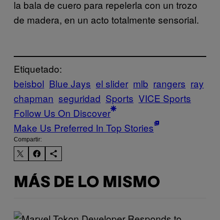
la bala de cuero para repelerla con un trozo
de madera, en un acto totalmente sensorial.
Etiquetado:
beisbol
Blue Jays
el slider
mlb
rangers
ray
chapman
seguridad
Sports
VICE Sports
Follow Us On Discover
Make Us Preferred In Top Stories
Compartir:
MÁS DE LO MISMO