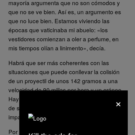
mayoría argumenta que no son cómodos y
que no se ve bien. Así es, un argumento es
que no luce bien. Estamos viviendo las
épocas que vaticinaba mi abuelo: «los
vestidores comienzan a oler a perfume, en
mis tiempos olían a linimento», decía.
Habrá que ser más coherentes con las
situaciones que puede conllevar la colisión
de un proyectil de unos 142 gramos a una
velocidad de 90 millas por hora y un cráneo.
×
Hay que dejarle a Ray Chapman el infortunio
de ser el único en haber muerto por un
impacto en un partido de beisbol.
Por lo pronto los cascos para lanzadores ya