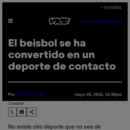
Saltar
+ ESPAÑOL
al
Abrir
contenido
SUBSCRIBE
NEWSLETTER
Menú
​El beisbol se ha
convertido en un
deporte de contacto
Por
mayo 20, 2016, 12:00pm
Otto Zuloaga
Compartir:
No existe otro deporte que no sea de