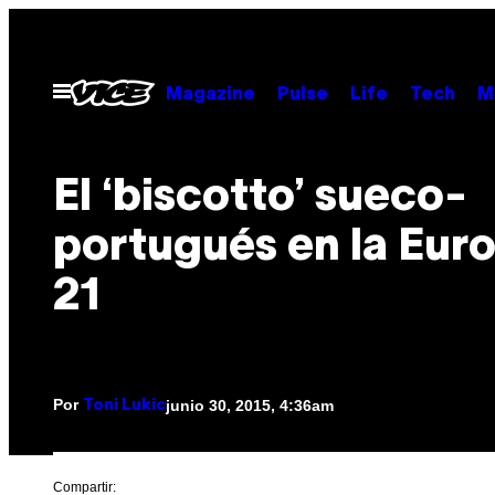
Saltar
al
contenido
Abrir
Magazine
Pulse
Life
Tech
M
Menú
El ‘biscotto’ sueco-
portugués en la Eur
21
Por
junio 30, 2015, 4:36am
Toni Lukic
Compartir: