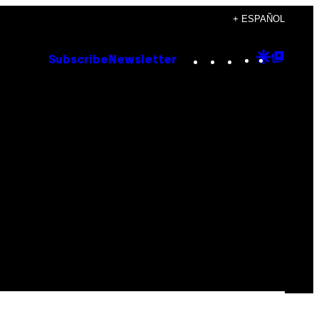
+ ESPAÑOL
Instagram
TikTok
YouTube
Google
Goog
Subscribe
Newsletter
Discove
Top
Posts