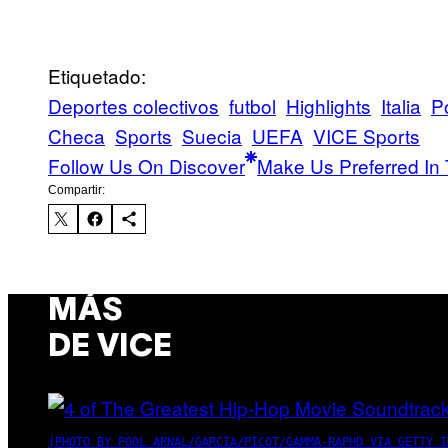
Etiquetado:
Deportes colectivos
futbol
Highlights
Italia
P
Checa
Sports
Suecia
UEFA
VICE Sports
Follow Us On Discover
Make Us Preferred In 
Compartir:
MÁS
DE VICE
(PHOTO BY POOL ARNAL/GARCIA/PICOT/GAMMA-RAPHO VIA GETTY I