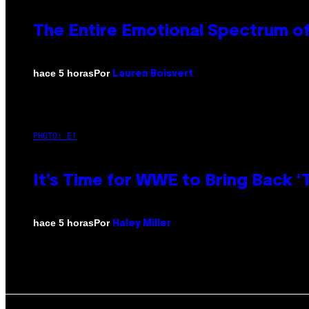
The Entire Emotional Spectrum of
Por
hace 5 horas
Lauren Boisvert
PHOTO: E!
It’s Time for WWE to Bring Back ‘T
Por
hace 5 horas
Haley Miller