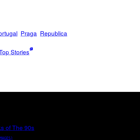
ortugal
Praga
Republica
Top Stories
MAGES)