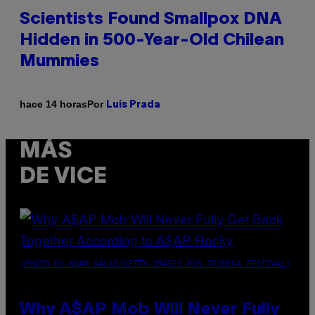
Scientists Found Smallpox DNA
Hidden in 500-Year-Old Chilean
Mummies
Por
hace 14 horas
Luis Prada
MÁS
DE VICE
(PHOTO BY NOAM GALAI/GETTY IMAGES FOR TRIBECA FESTIVAL)
Why A$AP Mob Will Never Fully