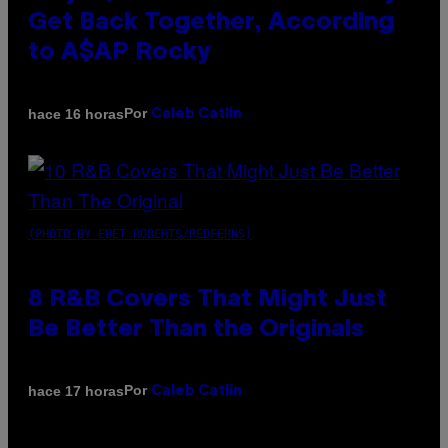
Get Back Together, According
to A$AP Rocky
Por
hace 16 horas
Caleb Catlin
(PHOTO BY EBET ROBERTS/REDFERNS)
8 R&B Covers That Might Just
Be Better Than the Originals
Por
hace 17 horas
Caleb Catlin