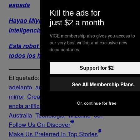
espada
Kill the ads for
Hayao Miyazaki explota contra la
just $2 a month
inteligencia artificial en una entrevista
VICE membership also gives you access to
our very best writing and exclusive new
Esta robot afirma que quiere «Destruir a
documentaries.
todos los humanos»
Support for $2
Etiquetado:
See All Membership Plans
adelanto
archie barwick
black
mirror
Creators
Entrevista
Facebook
intelig
Or, continue for free
encia artificial
News
Australia
Tecnologia
Wizeline
бот
Follow Us On Discover
Make Us Preferred In Top Stories