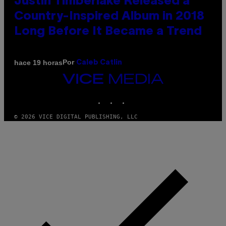
Justin Timberlake Released a
Country-Inspired Album in 2018
Long Before It Became a Trend
Por
hace 19 horas
Caleb Catlin
VICE
MEDIA
INSTAGRAM
TIKTOK
YOUTUBE
© 2026 VICE DIGITAL PUBLISHING, LLC