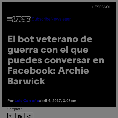
Saltar
+ ESPAÑOL
al
Abrir
Subscribe
Newsletter
contenido
Menú
El bot veterano de
guerra con el que
puedes conversar en
Facebook: Archie
Barwick
Por
abril 4, 2017, 3:08pm
Luis Carreño
Compartir: