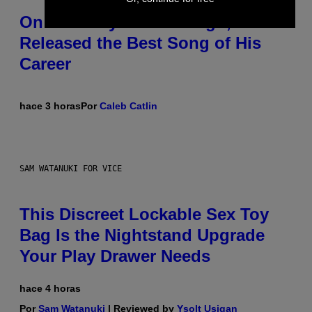
On This Day 13 Years Ago, Drake
Released the Best Song of His
Career
hace 3 horas
Por
Caleb Catlin
SAM WATANUKI FOR VICE
This Discreet Lockable Sex Toy
Bag Is the Nightstand Upgrade
Your Play Drawer Needs
hace 4 horas
Por
Sam Watanuki
| Reviewed by
Ysolt Usigan