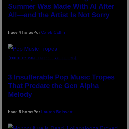
Summer Was Made With AI After
All—and the Artist Is Not Sorry
hace 4 horas
Por
Caleb Catlin
(PHOTO BY MARC BROUSSELY/REDFERNS)
3 Insufferable Pop Music Tropes
That Predate the Gen Alpha
Melody
hace 5 horas
Por
Lauren Boisvert