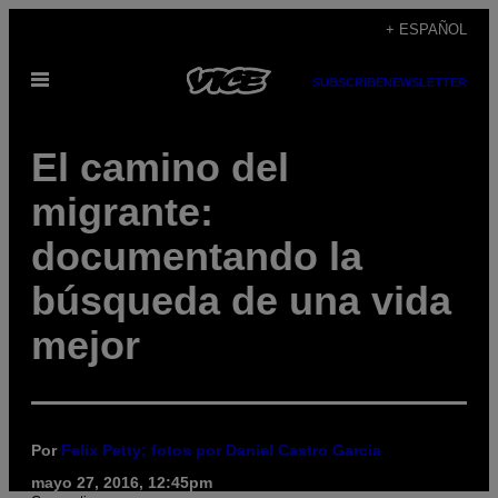
Saltar
+ ESPAÑOL
al
Abrir
contenido
SUBSCRIBE
NEWSLETTER
Menú
El camino del
migrante:
documentando la
búsqueda de una vida
mejor
Por
Felix Petty; fotos por Daniel Castro Garcia
mayo 27, 2016, 12:45pm