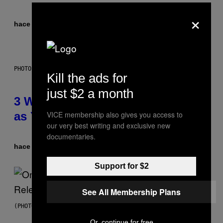
×
hace 2 horas
Por
Lauren Boisvert
PHOTO ILLUSTRATION BY IAN WALDIE/GETTY IMAGES
Kill the ads for
just $2 a month
3 Ways Your Music Taste Changes
VICE membership also gives you access to
as You Get Older
our very best writing and exclusive new
documentaries.
hace 2 horas
Por
Dan Milam
Support for $2
See All Membership Plans
(PHOTO BY GARY GERSHOFF/WIREIMAGE)
Or, continue for free