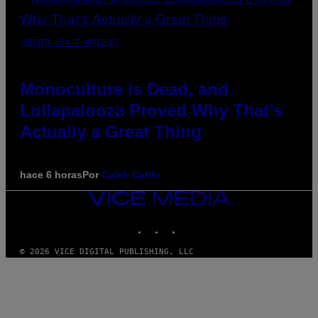
(PHOTO VIA T-MOBILE)
Monoculture is Dead, and
Lollapalooza Proved Why That’s
Actually a Great Thing
hace 6 horas
Por
Caleb Catlin
VICE
MEDIA
INSTAGRAM
TIKTOK
YOUTUBE
© 2026 VICE DIGITAL PUBLISHING, LLC