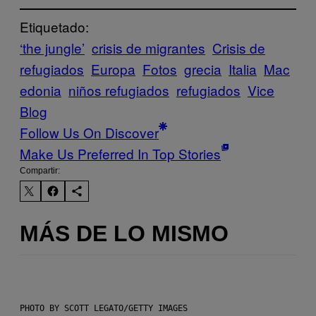
Etiquetado:
‘the jungle’
crisis de migrantes
Crisis de
refugiados
Europa
Fotos
grecia
Italia
Mac
edonia
niños refugiados
refugiados
Vice
Blog
Follow Us On Discover
Make Us Preferred In Top Stories
Compartir:
MÁS DE LO MISMO
PHOTO BY SCOTT LEGATO/GETTY IMAGES