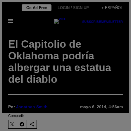
Saltar
Go Ad Free
LOGIN / SIGN UP
+ ESPAÑOL
al
Abrir
contenido
SUBSCRIBE
NEWSLETTER
Menú
El Capitolio de
Oklahoma podría
albergar una estatua
del diablo
Por
Jonathan Smith
mayo 6, 2014, 4:56am
Compartir: