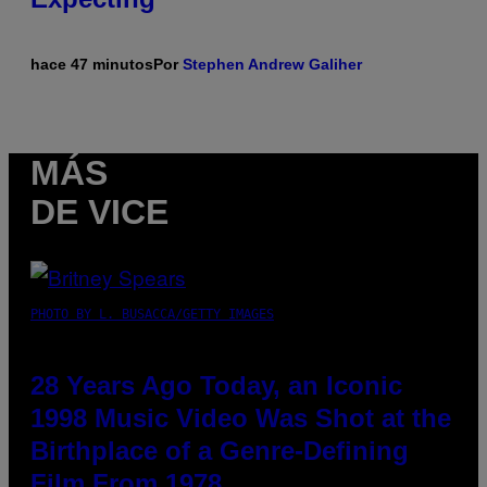
hace 47 minutos
Por
Stephen Andrew Galiher
MÁS
DE VICE
PHOTO BY L. BUSACCA/GETTY IMAGES
28 Years Ago Today, an Iconic
1998 Music Video Was Shot at the
Birthplace of a Genre-Defining
Film From 1978