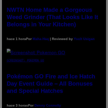
NWTN Home Made a Gorgeous
Weed Grinder (That Looks Like It
Belongs in Your Kitchen)
hace 1 hora
Por
Maha Haq
| Reviewed by
Ysolt Usigan
SCREENSHOT: POKEMON GO
Pokémon GO Fire and Ice Hatch
Day Event Guide – All Bonuses
and Special Hatches
hace 3 horas
Por
Denny Connolly