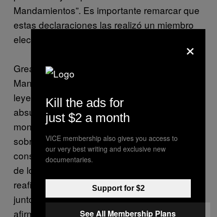
Mandamientos”. Es importante remarcar que
estas declaraciones las realizó un miembro
electo al congreso.
×
Greaves me dijo que “la idea de que los Diez
Mandamientos son fundamentales para las
leyes de Estados Unidos u Oklahoma es
Kill the ads for
absurda y vulgar…” Yo diría que nuestro
just $2 a month
monumento ofrece un mensaje más directo
VICE membership also gives you access to
sobre la creación de los valores
our very best writing and exclusive new
constitucionales de EUA que el monumento
documentaries.
de los Diez Mandamientos. Este mensaje se
reafirmará cuando la estatua esté colocada
Support for $2
junto a la de los Diez Mandamientos, ya que
afirmará que ninguna religión tiene
See All Membership Plans