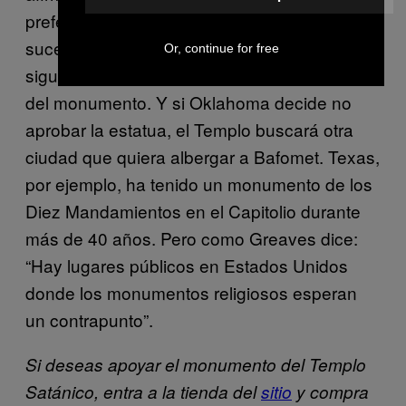
preferencia legal”. Al margen de lo que
suceda en el Capitolio del Estado, el Templo
Or, continue for free
sigue adelante con sus planes de creación
del monumento. Y si Oklahoma decide no
aprobar la estatua, el Templo buscará otra
ciudad que quiera albergar a Bafomet. Texas,
por ejemplo, ha tenido un monumento de los
Diez Mandamientos en el Capitolio durante
más de 40 años. Pero como Greaves dice:
“Hay lugares públicos en Estados Unidos
donde los monumentos religiosos esperan
un contrapunto”.
Si deseas apoyar el monumento del Templo
Satánico, entra a la tienda del
sitio
y compra