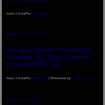
hace 1 hora
Por
Dan Milam
COURTESY OF CYCLING FROG
Get Up to 30% Off THC Seltzers,
Gummies, and More at Cycling
Frog’s Birthday Sale
hace 1 hora
Por
Maha Haq
| Reviewed by
Ysolt Usigan
COURTESY OF NWTN HOME