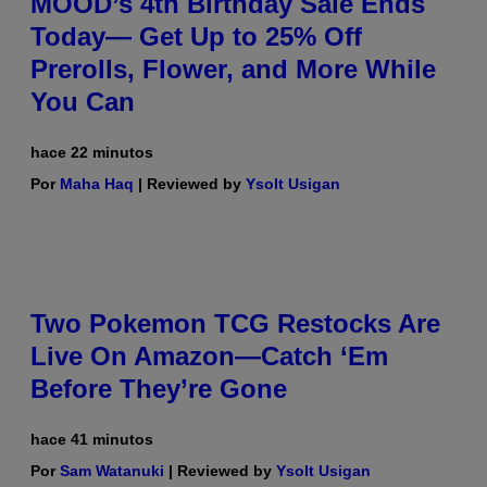
MOOD’s 4th Birthday Sale Ends
Today— Get Up to 25% Off
Prerolls, Flower, and More While
You Can
hace 22 minutos
Por
Maha Haq
| Reviewed by
Ysolt Usigan
Two Pokemon TCG Restocks Are
Live On Amazon—Catch ‘Em
Before They’re Gone
hace 41 minutos
Por
Sam Watanuki
| Reviewed by
Ysolt Usigan