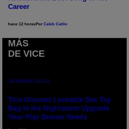
Career
hace 12 horas
Por
Caleb Catlin
MÁS
DE VICE
SAM WATANUKI FOR VICE
This Discreet Lockable Sex Toy
Bag Is the Nightstand Upgrade
Your Play Drawer Needs