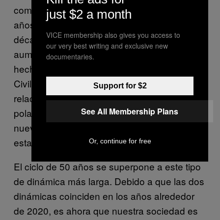
comenzaron a cambiar nuevamente en los
just $2 a month
años setenta y ochenta, y en las dos
VICE membership also gives you access to
décadas siguientes los indicadores de crisis
our very best writing and exclusive new
aumentaron tan bruscamente como lo habían
documentaries.
hecho en las décadas anteriores a la Guerra
Civil. Los salarios medios cayeron en
Support for $2
relación con el PIB/per cápita, y la
See All Membership Plans
polarización de los partidos políticos alcanzó
nuevos niveles máximos. Así que ahora
estamos en la segunda era de caos.
Or, continue for free
El ciclo de 50 años se superpone a este tipo
de dinámica más larga. Debido a que las dos
dinámicas coinciden en los años alrededor
de 2020, es ahora que nuestra sociedad es