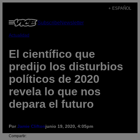
Saltar
+ ESPAÑOL
al
Abrir
Subscribe
Newsletter
contenido
Menú
Actualidad
El científico que
predijo los disturbios
políticos de 2020
revela lo que nos
depara el futuro
Por
Jamie Clifton
junio 19, 2020, 4:05pm
Compartir: