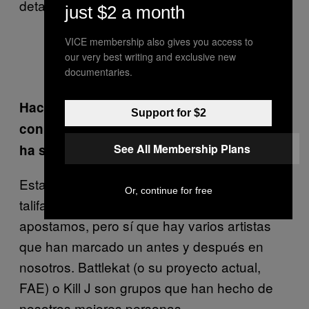
detalle.
just $2 a month
VICE membership also gives you access to
our very best writing and exclusive new
Imágen vía
@absolut_es
documentaries.
Haciendo balance de los años que llevan
Support for $2
con Valle Eléctrico, ¿cuál consideran que
See All Membership Plans
ha sido el mejor concierto hasta la fecha?
Esta pregunta es muy difícil (risas). Somos
Or, continue for free
talifanes de los artistas por los que
apostamos, pero sí que hay varios artistas
que han marcado un antes y después en
nosotros. Battlekat (o su proyecto actual,
FAE) o Kill J son grupos que han hecho de
nosotros mejores personas.