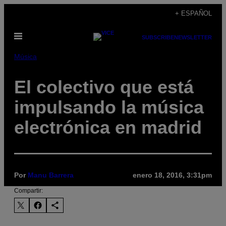
Saltar
+ ESPAÑOL
al
Abrir
contenido
SUBSCRIBE
NEWSLETTER
Menú
Música
El colectivo que está
impulsando la música
electrónica en madrid
Por
Manu Barrera
enero 18, 2016, 3:31pm
Compartir: