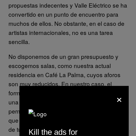
propuestas indecentes y Valle Eléctrico se ha
convertido en un punto de encuentro para
muchos de ellos. No obstante, en el caso de
artistas internacionales, no es una tarea
sencilla.
No disponemos de un gran presupuesto y
escogemos salas, como nuestra actual
residencia en Café La Palma, cuyos aforos
son muy reducidos. En nuestro caso, el
formato de mini-festival con una imagen y
×
una puesta en escena tan personal, nos ha
permitido romper muchos imposibles. Hay
que tener paciencia y saber transmitir el valor
de tu punto diferencial, de cómo mimas cada
Kill the ads for