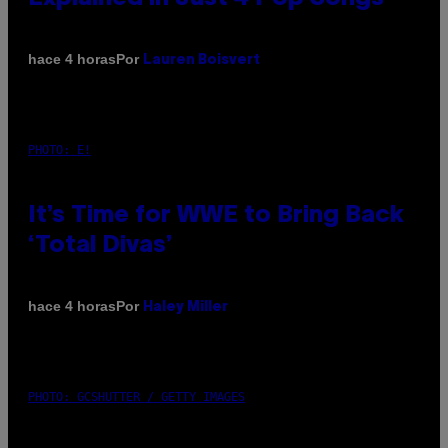
Por
hace 4 horas
Lauren Boisvert
PHOTO: E!
It’s Time for WWE to Bring Back
‘Total Divas’
Por
hace 4 horas
Haley Miller
PHOTO: GCSHUTTER / GETTY IMAGES