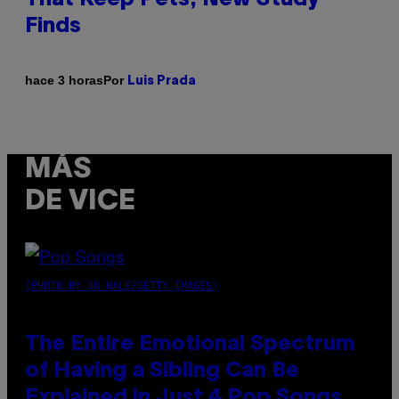
Finds
Por
hace 3 horas
Luis Prada
MÁS
DE VICE
(PHOTO BY JO HALE/GETTY IMAGES)
The Entire Emotional Spectrum
of Having a Sibling Can Be
Explained in Just 4 Pop Songs