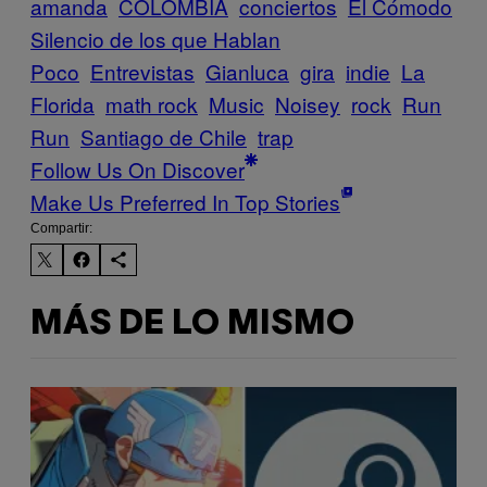
amanda
COLOMBIA
conciertos
El Cómodo
Silencio de los que Hablan
Poco
Entrevistas
Gianluca
gira
indie
La
Florida
math rock
Music
Noisey
rock
Run
Run
Santiago de Chile
trap
Follow Us On Discover
Make Us Preferred In Top Stories
Compartir:
MÁS DE LO MISMO