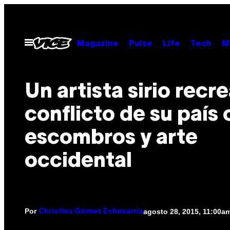
Saltar
al
contenido
Abrir
Magazine
Pulse
Life
Tech
M
Menú
Un artista sirio recre
conflicto de su país
escombros y arte
occidental
Por
agosto 28, 2015, 11:00a
Christina Gómez Echavarría