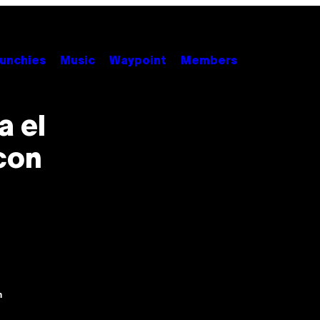
unchies
Music
Waypoint
Members
a el
 con
m