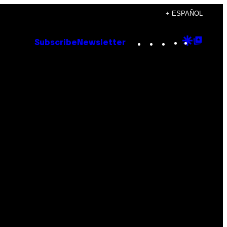
+ ESPAÑOL
Instagram
TikTok
YouTube
Google
Goog
Subscribe
Newsletter
Discove
Top
Posts