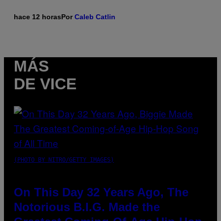
hace 12 horas
Por
Caleb Catlin
MÁS
DE VICE
(PHOTO BY NITRO/GETTY IMAGES)
On This Day 32 Years Ago, The
Notorious B.I.G. Made the