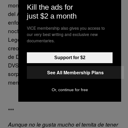
montón el próximo 17 de Junio en la clausura
Kill the ads for
del AMME, que es un nuevo espacio
just $2 a month
enfocado a lo académico con una clausura
VICE membership also gives you access to
nocturna. En esta primera versión estará
our very best writing and exclusive new
Legowelt y Gavin Russom… aún no me lo
documentaries.
creo. Ya después se viene la reinauguración
de Doce con Function y el segundo round de
Support for $2
DVS1 en Medellín con Move, ah y una
See All Membership Plans
sorpresa para finales de Julio. ¡Y todo eso en
menos de dos meses!
Or, continue for free
***
Aunque no le gusta mucho el temita de tener