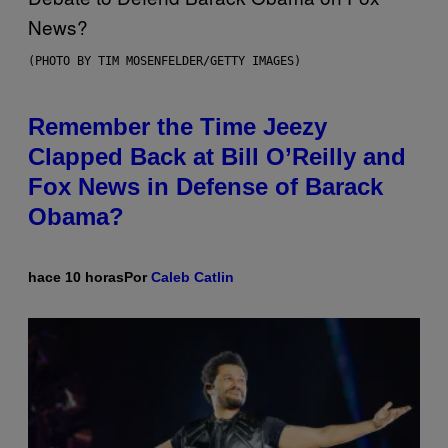
(PHOTO BY TIM MOSENFELDER/GETTY IMAGES)
Remember the Time Jeezy
Clapped Back at Bill O’Reilly and
Fox News in Defense of Barack
Obama?
hace 10 horas
Por
Caleb Catlin