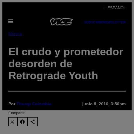
Saltar
+ ESPAÑOL
al
Abrir
contenido
SUBSCRIBE
NEWSLETTER
Menú
Música
El crudo y prometedor
desorden de
Retrograde Youth
Por
Thump Colombia
junio 9, 2016, 3:50pm
Compartir: