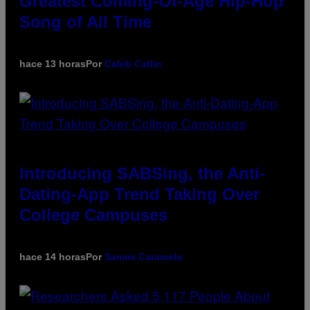
Greatest Coming-Of-Age Hip-Hop
Song of All Time
hace 13 horas
Por
Caleb Catlin
Introducing SABSing, the Anti-
Dating-App Trend Taking Over
College Campuses
hace 14 horas
Por
Sammi Caramela