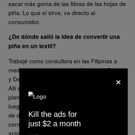
sacar más goma de las fibras de las hojas de
piña. Lo que sí sirve, va directo al
consumidor.
¿De dónde salió la idea de convertir una
piña en un textil?
Trabajé como consultora en las Filipinas a
mediados de los 90 para el Centro de Diseño
×
y Desarrollo de Productos en el país tagalo.
Allí descubrí las cualidades de las fibras de la
planta de la piña (finas y resistentes) para
luego iniciar la exploración de posibles vías
Kill the ads for
de desarrollo de un nuevo textil que pudiera
just $2 a month
convertirse en una alternativa a la piel
animal.