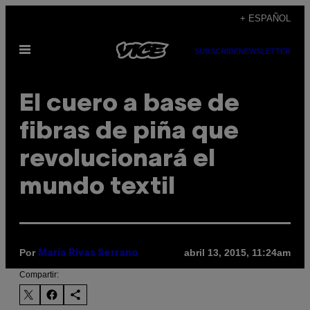
Saltar
+ ESPAÑOL
al
Abrir
contenido
SUBSCRIBE
NEWSLETTER
Menú
El cuero a base de
fibras de piña que
revolucionará el
mundo textil
Por
abril 13, 2015, 11:24am
María Rivas Serrano
Compartir: