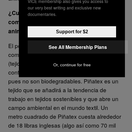
VICE membership also gives you access to
our very best writing and exclusive new
¿Cuánto costaría el cuero de piña en
documentaries.
comparación con el cuero de los
animales?
Support for $2
El posicionamiento de Piñatex se presentará
See All Membership Plans
como alternativa a los textiles sintéticos
(tejidos basados en petróleo y cuero), que
Or, continue for free
contaminan enormemente el medio ambiente
pues no son biodegradables. Piñatex es un
tejido que se añadirá a la tendencia de
trabajo en tejidos sostenibles y que abre un
campo ambiental en el mundo textil. Un
metro cuadrado de Piñatex cuesta alrededor
de 18 libras inglesas (algo así como 70 mil