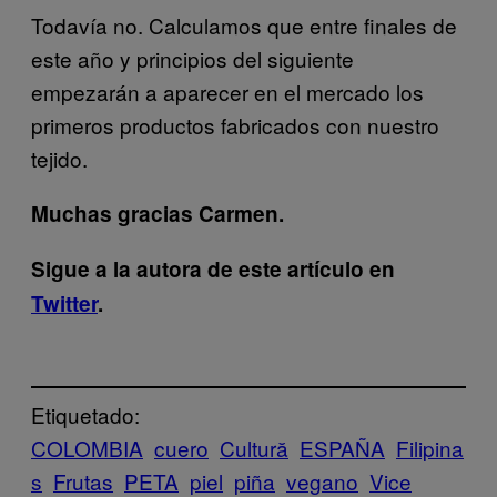
Todavía no. Calculamos que entre finales de
este año y principios del siguiente
empezarán a aparecer en el mercado los
primeros productos fabricados con nuestro
tejido.
Muchas gracias Carmen.
Sigue a la autora de este artículo en
Twitter
.
Etiquetado:
COLOMBIA
cuero
Cultură
ESPAÑA
Filipina
s
Frutas
PETA
piel
piña
vegano
Vice