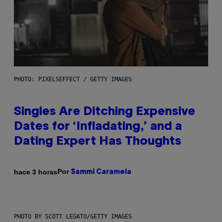
PHOTO: PIXELSEFFECT / GETTY IMAGES
Singles Are Ditching Expensive
Dates for ‘Infladating,’ and a
Dating Expert Has Thoughts
Por
hace 3 horas
Sammi Caramela
PHOTO BY SCOTT LEGATO/GETTY IMAGES