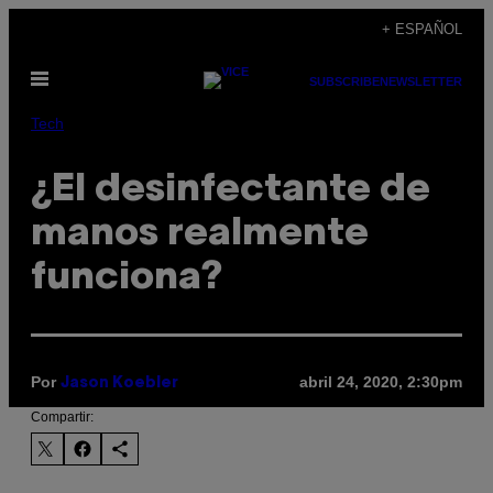
Saltar
+ ESPAÑOL
al
Abrir
contenido
SUBSCRIBE
NEWSLETTER
Menú
Tech
¿El desinfectante de
manos realmente
funciona?
Por
abril 24, 2020, 2:30pm
Jason Koebler
Compartir: