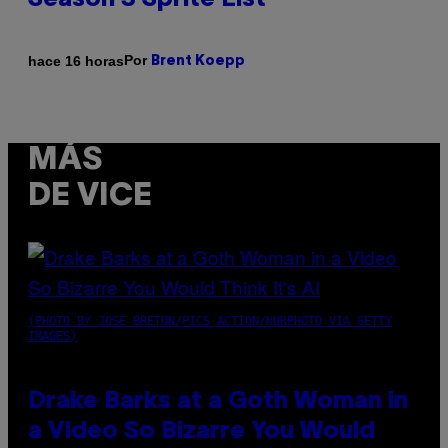
Season 3 Sprite List
Por
hace 16 horas
Brent Koepp
MÁS
DE VICE
(PHOTO BY JOSE BRETON/PICS ACTION/NURPHOTO VIA GETTY
IMAGES)
Drake Barks at a Goth Woman in
a Video So Bizarre You Would