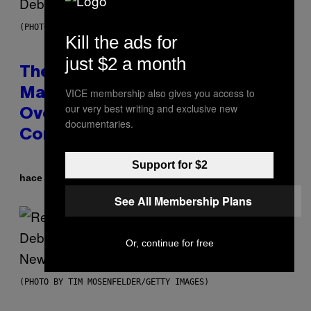
(PHOTO BY JOHNNY NUNEZ/WIREIMAGE)
Kill the ads for
just $2 a month
The 90s Hip-Hop Legend Who
VICE membership also gives you access to
Made T.I. Delay His Debut Album
our very best writing and exclusive new
Over 20 Years Ago: ‘I Definitely
documentaries.
Conceded’
Support for $2
Por
hace 13 horas
Caleb Catlin
See All Membership Plans
Or, continue for free
(PHOTO BY TIM MOSENFELDER/GETTY IMAGES)