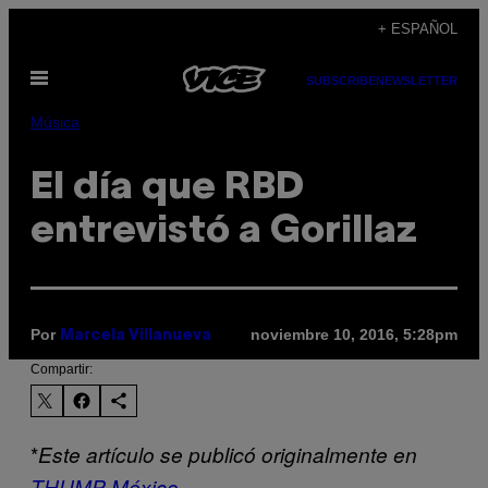
Saltar
+ ESPAÑOL
al
Abrir
contenido
SUBSCRIBE
NEWSLETTER
Menú
Música
El día que RBD
entrevistó a Gorillaz
Por
noviembre 10, 2016, 5:28pm
Marcela Villanueva
Compartir:
*
​Este artículo se publicó originalmente en
THUMP México. ​