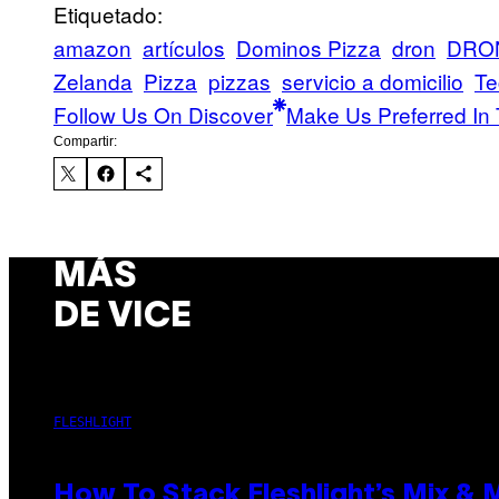
Etiquetado:
amazon
artículos
Dominos Pizza
dron
DRO
Zelanda
Pizza
pizzas
servicio a domicilio
Te
Follow Us On Discover
Make Us Preferred In 
Compartir:
MÁS
DE VICE
FLESHLIGHT
How To Stack Fleshlight’s Mix &