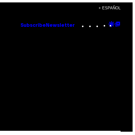
+ ESPAÑOL
Instagram
TikTok
YouTube
Google
Goog
Subscribe
Newsletter
Discove
Top
Posts