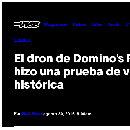
Saltar
al
contenido
Abrir
Magazine
Pulse
Life
Tech
M
Menú
Comida
El dron de Domino’s 
hizo una prueba de 
histórica
Por
agosto 30, 2016, 9:00am
Nick Rose