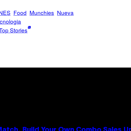
NES
Food
Munchies
Nueva
cnologia
Top Stories
 Match, Build Your Own Combo Sales 