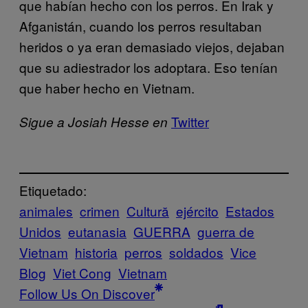
que habían hecho con los perros. En Irak y
Afganistán, cuando los perros resultaban
heridos o ya eran demasiado viejos, dejaban
que su adiestrador los adoptara. Eso tenían
que haber hecho en Vietnam.
Twitter
Sigue a Josiah Hesse en
Etiquetado:
animales
crimen
Cultură
ejército
Estados
Unidos
eutanasia
GUERRA
guerra de
Vietnam
historia
perros
soldados
Vice
Blog
Viet Cong
Vietnam
Follow Us On Discover