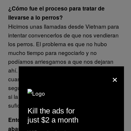
¿Cómo fue el proceso para tratar de
llevarse a lo perros?
Hicimos unas llamadas desde Vietnam para
intentar convencerlos de que nos vendieran
los perros. El problema es que no hubo
mucho tiempo para negociarlo y no
podíamos arriesgarnos a que nos dejaran
ahí. Queríamos irnos lo antes posible. En
×
cuanto empezamos a insistir, nos dijeron: «Si
seguís con eso, os vais a quedar allí». No sé
si la amenaza iba en serio, pero fue
suficiente para que la mayoría desistiera.
Kill the ads for
just $2 a month
Entonces, ¿el ejército estaba decidido a
abandonar a los perros militares?