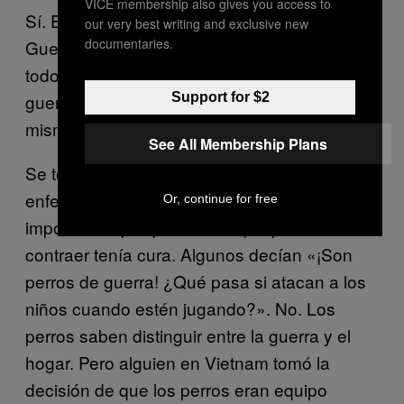
VICE membership also gives you access to
Sí. Es una ironía porque en la Segunda
our very best writing and exclusive new
documentaries.
Guerra Mundial participaron 40 mil perros y
todos los que estaban sanos al final de la
Support for $2
guerra regresaron a casa. En Corea pasó lo
mismo, todos los perros sanos regresaron.
See All Membership Plans
Se temía que los perros contrajeran
enfermedades, aunque no tenía mucha
Or, continue for free
importancia porque todo lo que podían
contraer tenía cura. Algunos decían «¡Son
perros de guerra! ¿Qué pasa si atacan a los
niños cuando estén jugando?». No. Los
perros saben distinguir entre la guerra y el
hogar. Pero alguien en Vietnam tomó la
decisión de que los perros eran equipo