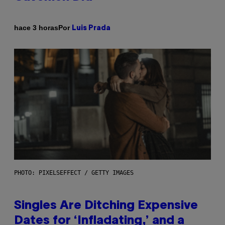
Por
hace 3 horas
Luis Prada
PHOTO: PIXELSEFFECT / GETTY IMAGES
Singles Are Ditching Expensive
Dates for ‘Infladating,’ and a