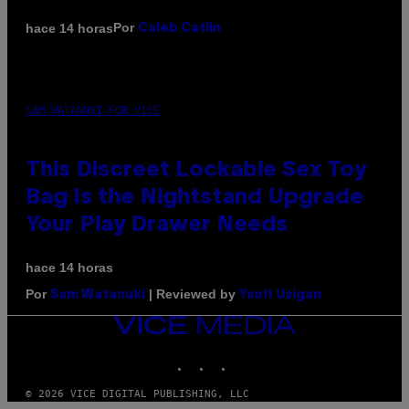
Por
hace 14 horas
Caleb Catlin
SAM WATANUKI FOR VICE
This Discreet Lockable Sex Toy
Bag Is the Nightstand Upgrade
Your Play Drawer Needs
hace 14 horas
Por
| Reviewed by
Sam Watanuki
Ysolt Usigan
VICE
MEDIA
INSTAGRAM
TIKTOK
YOUTUBE
© 2026 VICE DIGITAL PUBLISHING, LLC