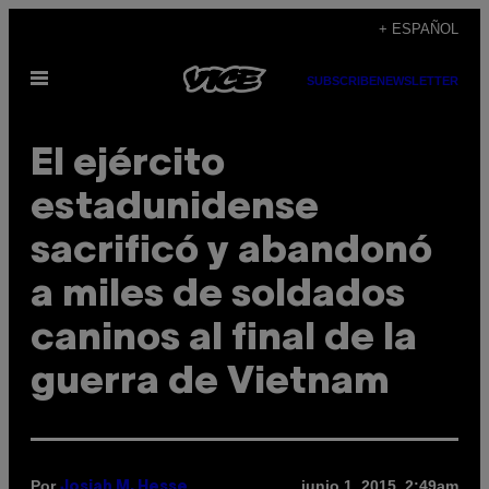
Saltar
+ ESPAÑOL
al
Abrir
contenido
SUBSCRIBE
NEWSLETTER
Menú
El ejército
estadunidense
sacrificó y abandonó
a miles de soldados
caninos al final de la
guerra de Vietnam
Por
junio 1, 2015, 2:49am
Josiah M. Hesse