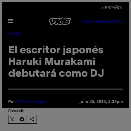
Saltar
+ ESPAÑOL
al
Abrir
contenido
SUBSCRIBE
NEWSLETTER
Menú
Música
El escritor japonés
Haruki Murakami
debutará como DJ
Por
julio 25, 2018, 3:39pm
Cristian Cope
Compartir: