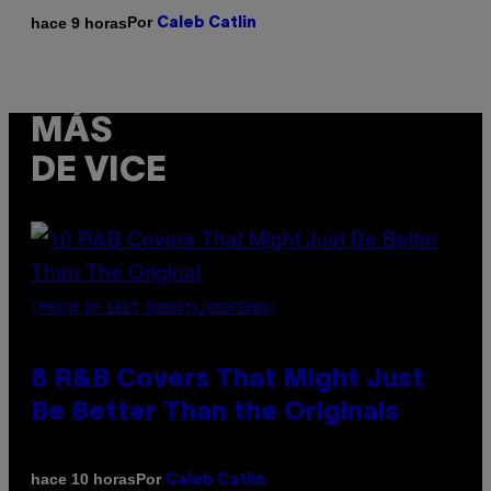
Por
hace 9 horas
Caleb Catlin
MÁS
DE VICE
(PHOTO BY EBET ROBERTS/REDFERNS)
8 R&B Covers That Might Just
Be Better Than the Originals
Por
hace 10 horas
Caleb Catlin