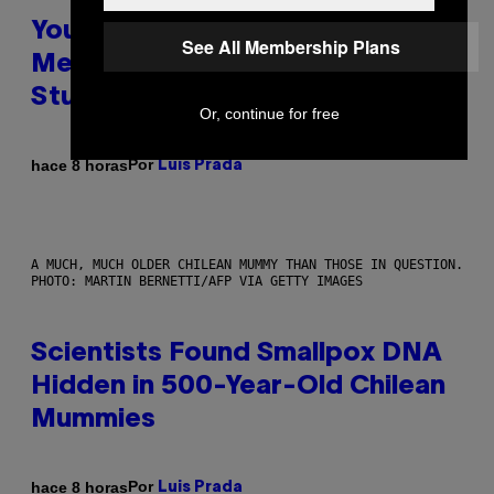
Your Desk Height Could Be
See All Membership Plans
Messing With Your Brain, New
Study Finds
Or, continue for free
Por
hace 8 horas
Luis Prada
A MUCH, MUCH OLDER CHILEAN MUMMY THAN THOSE IN QUESTION.
PHOTO: MARTIN BERNETTI/AFP VIA GETTY IMAGES
Scientists Found Smallpox DNA
Hidden in 500-Year-Old Chilean
Mummies
Por
hace 8 horas
Luis Prada