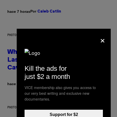
Por
hace 7 horas
Caleb Catlin
×
PHOTO: NASA; DR PIXEL / GETTY IMAGES
Why NASA Wants to Send a
Laser-Powered Drone Into
Kill the ads for
Caves Beneath the Moon
just $2 a month
Por
hace 8 horas
Luis Prada
VICE membership also gives you access to
our very best writing and exclusive new
documentaries.
PHOTO: BATUHAN TOKER / GETTY IMAGES
Support for $2