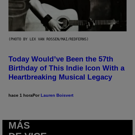
(PHOTO BY LEX VAN ROSSEN/MAI/REDFERNS)
Today Would’ve Been the 57th
Birthday of This Indie Icon With a
Heartbreaking Musical Legacy
hace 1 hora
Por
Lauren Boisvert
MÁS