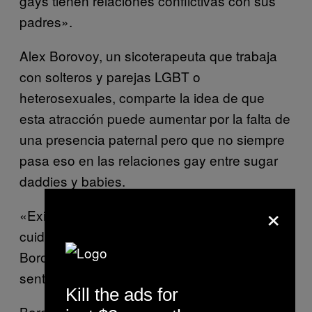
gays tienen relaciones conflictivas con sus
padres».
Alex Borovoy, un sicoterapeuta que trabaja
con solteros y parejas LGBT o
heterosexuales, comparte la idea de que
esta atracción puede aumentar por la falta de
una presencia paternal pero que no siempre
pasa eso en las relaciones gay entre sugar
daddies y babies.
×
«Existe un deseo de guía, asesoría y
cuidado por parte de un hombre mayor», dijo
Borovoy. «Es simple pero tiene mucho
sentido».
Kill the ads for
Borovoy también hizo énfasis en la