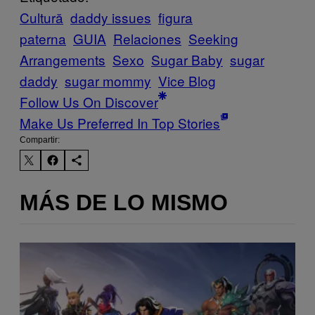
Cultură
daddy issues
figura
paterna
GUIA
Relaciones
Seeking
Arrangements
Sexo
Sugar Baby
sugar
daddy
sugar mommy
Vice Blog
Follow Us On Discover
Make Us Preferred In Top Stories
Compartir:
MÁS DE LO MISMO