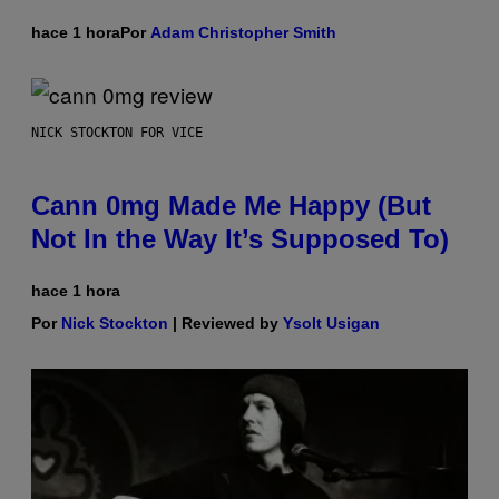
hace 1 hora
Por
Adam Christopher Smith
NICK STOCKTON FOR VICE
Cann 0mg Made Me Happy (But
Not In the Way It’s Supposed To)
hace 1 hora
Por
Nick Stockton
| Reviewed by
Ysolt Usigan