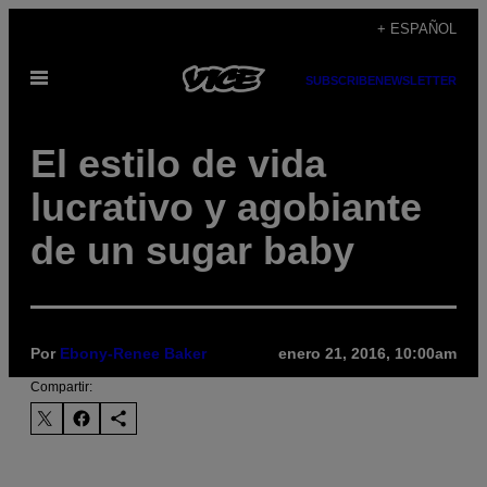
Saltar
+ ESPAÑOL
al
Abrir
contenido
SUBSCRIBE
NEWSLETTER
Menú
El estilo de vida
lucrativo y agobiante
de un sugar baby
Por
Ebony-Renee Baker
enero 21, 2016, 10:00am
Compartir: