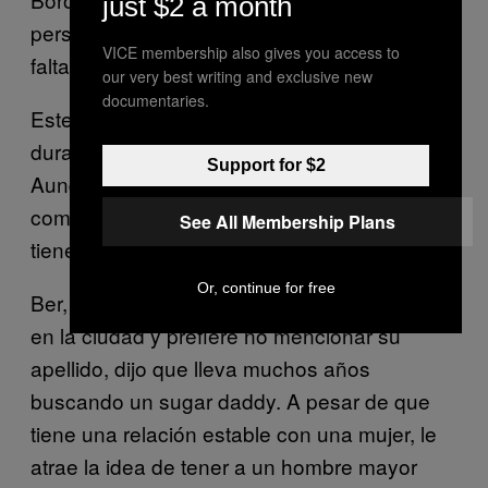
just $2 a month
perspectiva del daddy en lo que respecta a la
VICE membership also gives you access to
falta del padre en su vida.
our very best writing and exclusive new
documentaries.
Este factor salió a flote en varias ocasiones
durante mis entrevistas con sugar babies.
Support for $2
Aunque es imposible generalizar a una
comunidad entera, por lo visto, esta idea si
See All Membership Plans
tiene cierto peso.
Or, continue for free
Ber, un hombre de mediana edad que vive
en la ciudad y prefiere no mencionar su
apellido, dijo que lleva muchos años
buscando un sugar daddy. A pesar de que
tiene una relación estable con una mujer, le
atrae la idea de tener a un hombre mayor