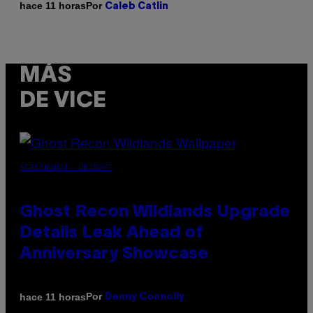
Por
hace 11 horas
Caleb Catlin
MÁS
DE VICE
SCREENSHOT: UBISOFT
Ghost Recon Wildlands Upgrade
Details Leak Ahead of
Anniversary Showcase
Por
hace 11 horas
Denny Connolly