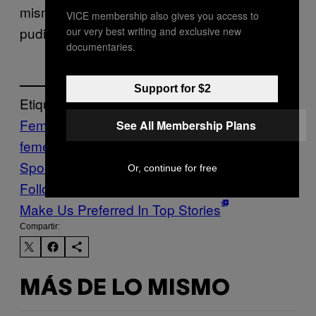
misma autora ni siquiera se imaginaba que
VICE membership also gives you access to
pudiera existir en el futuro.
our very best writing and exclusive new
documentaries.
Support for $2
Etiquetado:
Feminismo
FIGHTLAND
MMA
mma
See All Membership Plans
femenil
simone de beauvoir
Sports
VICE
Sports
Or, continue for free
Follow Us On Discover
Make Us Preferred In Top Stories
Compartir:
MÁS DE LO MISMO