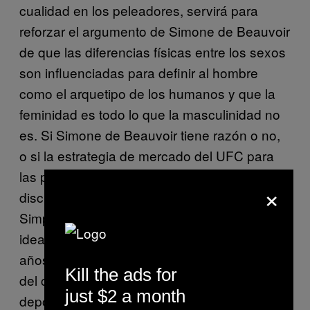
cualidad en los peleadores, servirá para
reforzar el argumento de Simone de Beauvoir
de que las diferencias físicas entre los sexos
son influenciadas para definir al hombre
como el arquetipo de los humanos y que la
feminidad es todo lo que la masculinidad no
es. Si Simone de Beauvoir tiene razón o no,
o si la estrategia de mercado del UFC para
las peleadoras está mal, es tema para que lo
×
discutan los filósofos y expertos.
Simplemente me parece fascinante que
ideas de un libro publicado en Francia en los
años 40 puedan servir como lente a través
Kill the ads for
del cual ver las estrategias de mercado en un
just $2 a month
deporte del Siglo XXI, un deporte que la