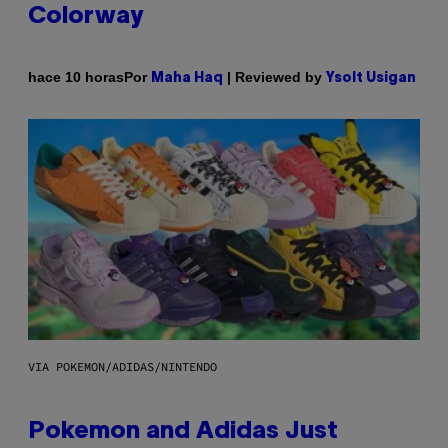
Colorway
Por
| Reviewed by
hace 10 horas
Maha Haq
Ysolt Usigan
VIA POKEMON/ADIDAS/NINTENDO
Pokemon and Adidas Just