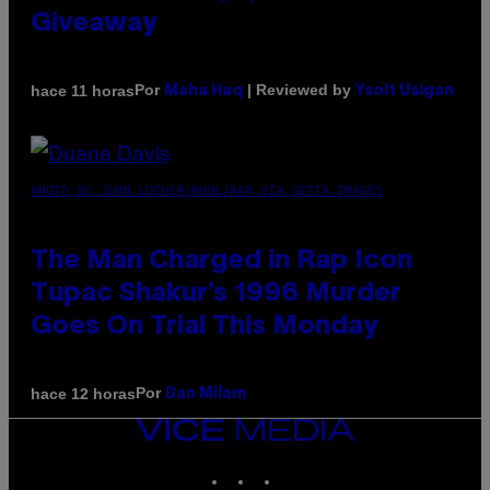
Giveaway
Por
| Reviewed by
hace 11 horas
Maha Haq
Ysolt Usigan
PHOTO BY JOHN LOCHER/POOL/AFP VIA GETTY IMAGES
The Man Charged in Rap Icon
Tupac Shakur’s 1996 Murder
Goes On Trial This Monday
Por
hace 12 horas
Dan Milam
VICE
MEDIA
INSTAGRAM
TIKTOK
YOUTUBE