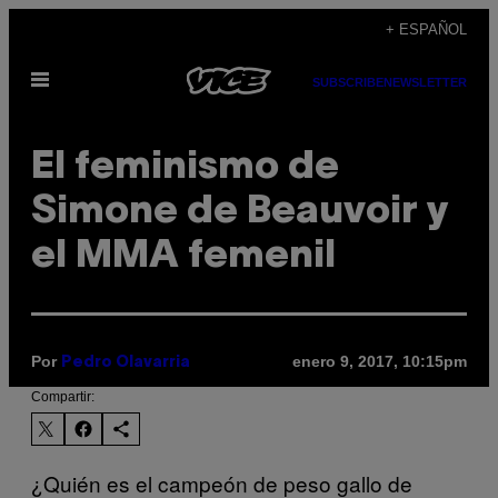
Saltar
+ ESPAÑOL
al
Abrir
contenido
SUBSCRIBE
NEWSLETTER
Menú
El feminismo de
Simone de Beauvoir y
el MMA femenil
Por
enero 9, 2017, 10:15pm
Pedro Olavarria
Compartir:
¿Quién es el campeón de peso gallo de