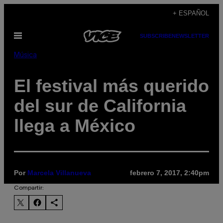
Saltar
+ ESPAÑOL
al
Abrir
SUBSCRIBE
NEWSLETTER
contenido
Menú
Música
El festival más querido
del sur de California
llega a México
Por
Marcela Villanueva
febrero 7, 2017, 2:40pm
Compartir: