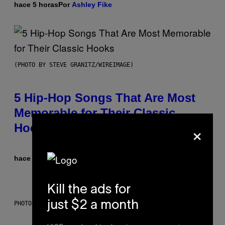
hace 5 horas
Por
Ashley Fike
(PHOTO BY STEVE GRANITZ/WIREIMAGE)
5 Hip-Hop Songs That Are Most
Memorable for Their Classic
×
Hooks
hace 12 horas
Por
Caleb Catlin
Kill the ads for
just $2 a month
PHOTO: NASA; DR PIXEL / GETTY IMAGES