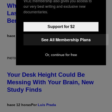
VICE membership also gives you access to
Why NASA Wants to Send a
our very best writing and exclusive new
documentaries.
Laser-Powered Drone Into Caves
Beneath the Moon
Support for $2
hace 12 horas
Por
Luis Prada
See All Membership Plans
Or, continue for free
PHOTO: BATUHAN TOKER / GETTY IMAGES
Your Desk Height Could Be
Messing With Your Brain, New
Study Finds
hace 12 horas
Por
Luis Prada