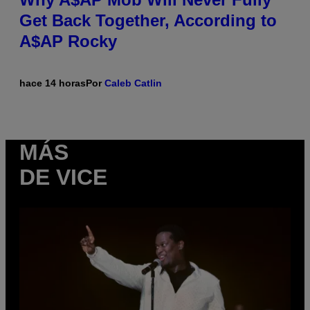
Get Back Together, According to
A$AP Rocky
hace 14 horas
Por
Caleb Catlin
MÁS
DE VICE