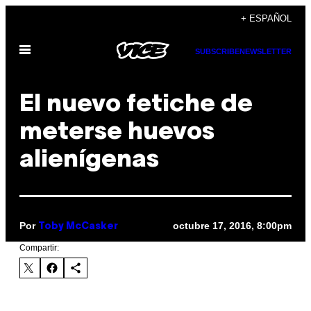
Saltar
+ ESPAÑOL
al
Abrir
contenido
SUBSCRIBE
NEWSLETTER
Menú
​El nuevo fetiche de
meterse huevos
alienígenas
Por
octubre 17, 2016, 8:00pm
Toby McCasker
Compartir: