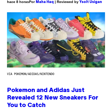
Por
| Reviewed by
hace 8 horas
Maha Haq
Ysolt Usigan
VIA POKEMON/ADIDAS/NINTENDO
Pokemon and Adidas Just
Revealed 12 New Sneakers For
You to Catch