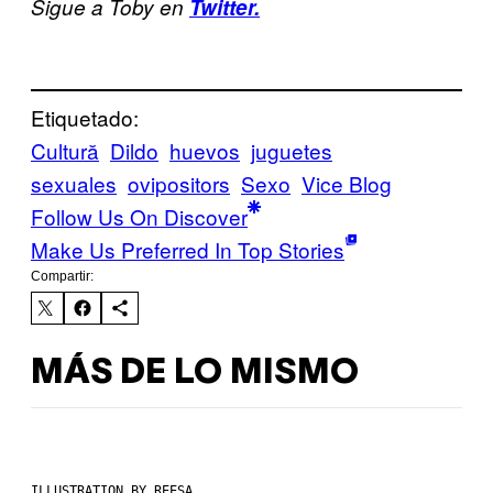
Sigue a Toby en
Twitter.
Etiquetado:
Cultură
Dildo
huevos
juguetes
sexuales
ovipositors
Sexo
Vice Blog
Follow Us On Discover
Make Us Preferred In Top Stories
Compartir:
MÁS DE LO MISMO
ILLUSTRATION BY REESA.