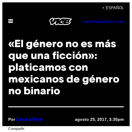
Saltar
+ ESPAÑOL
al
Abrir
contenido
SUBSCRIBE
NEWSLETTER
Menú
«El género no es más
que una ficción»:
platicamos con
mexicanos de género
no binario
Por
agosto 25, 2017, 3:30pm
Sandra Blow
Compartir: