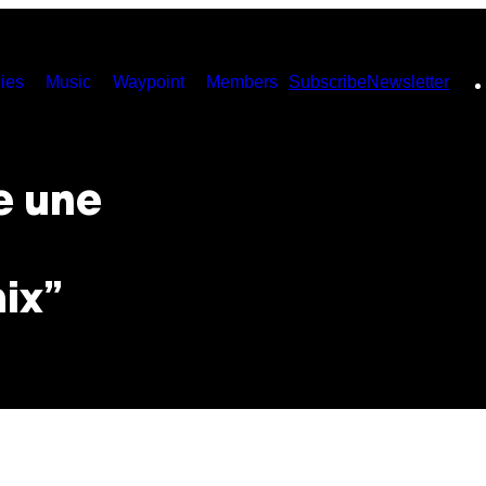
ies
Music
Waypoint
Members
Subscribe
Newsletter
e une
ix”