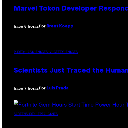
Marvel Tokon Developer Respond
Por
hace 6 horas
Brent Koepp
PHOTO: CSA IMAGES / GETTY IMAGES
Scientists Just Traced the Huma
Por
hace 7 horas
Luis Prada
SCREENSHOT: EPIC GAMES