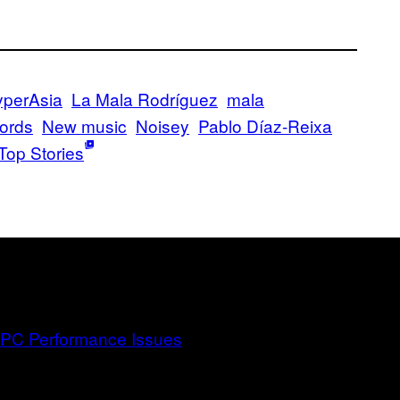
perAsia
La Mala Rodríguez
mala
ords
New music
Noisey
Pablo Díaz-Reixa
Top Stories