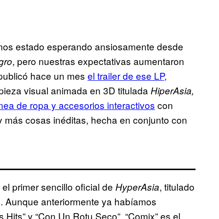
os estado esperando ansiosamente desde
, pero nuestras expectativas aumentaron
gro
publicó hace un mes
el trailer de ese LP,
pieza visual animada en 3D titulada
HiperAsia,
ínea de ropa y accesorios interactivos
con
y más cosas inéditas, hecha en conjunto con
el primer sencillo oficial de
, titulado
HyperAsia
ez. Aunque anteriormente ya habíamos
 Hits” y “Con Un Rotu Seco”, “Comix” es el