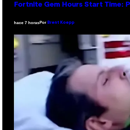
Fortnite Gem Hours Start Time: 
Por
hace 7 horas
Brent Koepp