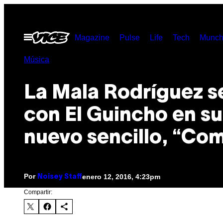
Saltar
al
Abrir
Magazine
Pulse
Life
Tech
Munch
contenido
Menú
Música
La Mala Rodríguez s
con El Guincho en su
nuevo sencillo, “Com
Por
enero 12, 2016, 4:23pm
Noisey Staff
Compartir: