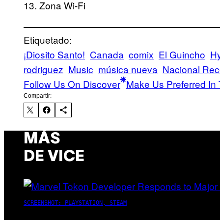
13. Zona Wi-Fi
Etiquetado:
¡Diosito Santo!
Canada
comix
El Guincho
Hy
rodriguez
Music
música nueva
Nacional Rec
Follow Us On Discover
Make Us Preferred In 
Compartir:
MÁS
DE VICE
SCREENSHOT: PLAYSTATION, STEAM