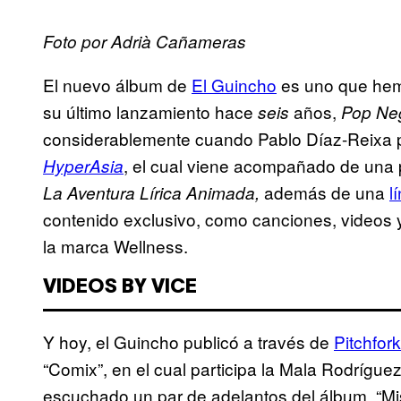
Foto por
Adrià Cañameras
El nuevo álbum de
El Guincho
es uno que hem
su último lanzamiento hace
años,
seis
Pop Ne
considerablemente cuando Pablo Díaz-Reixa 
, el cual viene acompañado de una 
HyperAsia
además de una
l
La Aventura Lírica Animada,
contenido exclusivo, como canciones, videos 
la marca Wellness.
VIDEOS BY VICE
Y hoy, el Guincho publicó a través de
Pitchfork
“Comix”, en el cual participa la Mala Rodrígu
escuchado un par de adelantos del álbum, “Mis