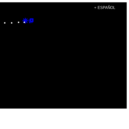
+ ESPAÑOL
Instagram
TikTok
YouTube
Google
Google
Discover
Top
Posts