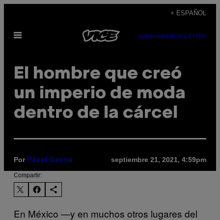
Saltar
+ ESPAÑOL
al
Abrir
contenido
SUBSCRIBE
NEWSLETTER
Menú
El hombre que creó
un imperio de moda
dentro de la cárcel
Por
septiembre 21, 2021, 4:59pm
Pável Gaona
Compartir:
En México —y en muchos otros lugares del