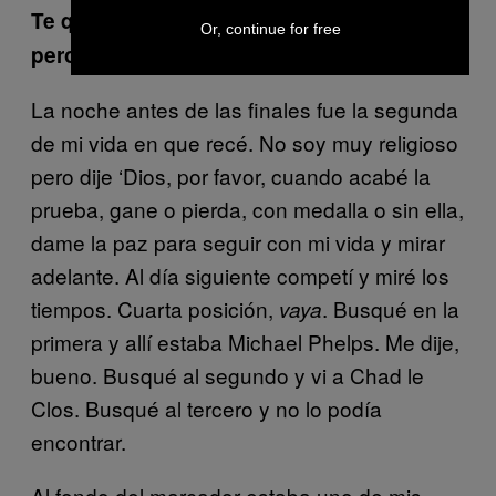
Te quedaste cerca en la gran revancha,
Or, continue for free
pero te fuiste sin medalla
La noche antes de las finales fue la segunda
de mi vida en que recé. No soy muy religioso
pero dije ‘Dios, por favor, cuando acabé la
prueba, gane o pierda, con medalla o sin ella,
dame la paz para seguir con mi vida y mirar
adelante. Al día siguiente competí y miré los
tiempos. Cuarta posición,
. Busqué en la
vaya
primera y allí estaba Michael Phelps. Me dije,
bueno. Busqué al segundo y vi a Chad le
Clos. Busqué al tercero y no lo podía
encontrar.
Al fondo del marcador estaba uno de mis