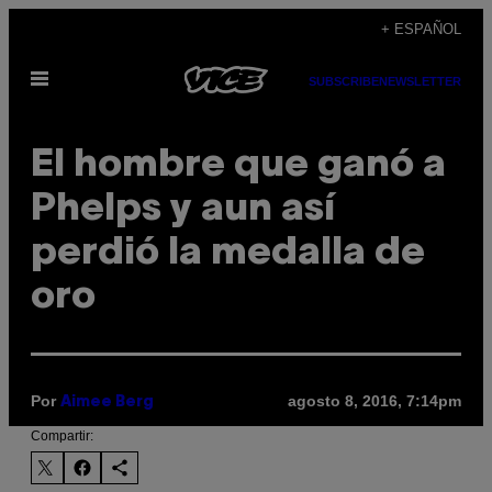
Saltar
+ ESPAÑOL
al
Abrir
contenido
SUBSCRIBE
NEWSLETTER
Menú
El hombre que ganó a
Phelps y aun así
perdió la medalla de
oro
Por
agosto 8, 2016, 7:14pm
Aimee Berg
Compartir: