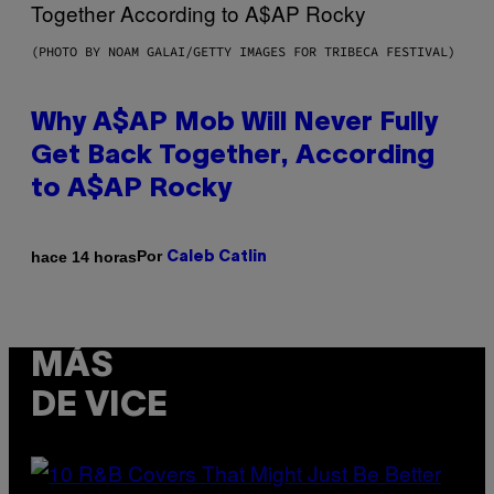
(PHOTO BY NOAM GALAI/GETTY IMAGES FOR TRIBECA FESTIVAL)
Why A$AP Mob Will Never Fully
Get Back Together, According
to A$AP Rocky
Por
hace 14 horas
Caleb Catlin
MÁS
DE VICE