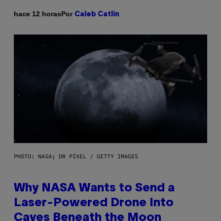
Por
hace 12 horas
Caleb Catlin
PHOTO: NASA; DR PIXEL / GETTY IMAGES
Why NASA Wants to Send a
Laser-Powered Drone Into
Caves Beneath the Moon