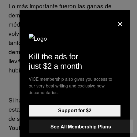
Lo más importante fueron las ganas de
demostrar que no estaba acabado. Los
×
médicos y entrenadores me dijeron que no
volvería a competir, así que para mí no era
tanto sobre ganar el oro olímpico sino
demostrar que estaban equivocados
Kill the ads for
llevándome un metal. Cualquier medalla me
just $2 a month
hubiera bastado.
VICE membership also gives you access to
our very best writing and exclusive new
documentaries.
Si hay dos segundos no hay tercero, y en
estas se vio el bueno de Milorad justo antes
Support for $2
de su retirada tras Londres 2012. Imagen vía
See All Membership Plans
Youtube