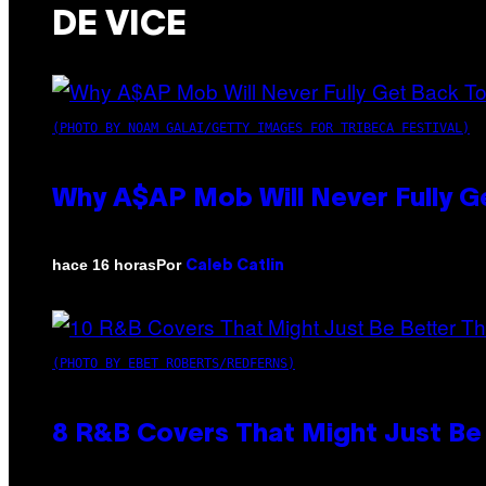
DE VICE
(PHOTO BY NOAM GALAI/GETTY IMAGES FOR TRIBECA FESTIVAL)
Why A$AP Mob Will Never Fully G
Por
hace 16 horas
Caleb Catlin
(PHOTO BY EBET ROBERTS/REDFERNS)
8 R&B Covers That Might Just Be 