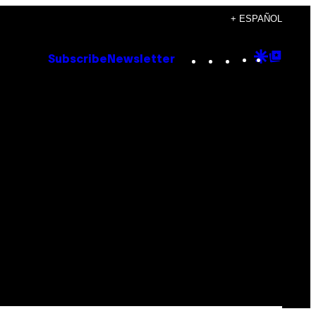
+ ESPAÑOL
Instagram
TikTok
YouTube
Google
Goog
Subscribe
Newsletter
Discove
Top
Posts