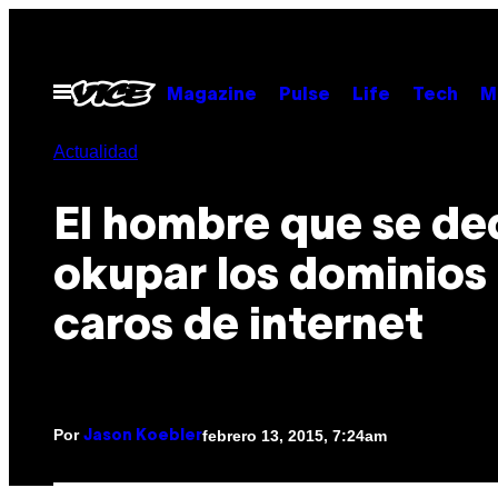
Saltar
al
contenido
Abrir
Magazine
Pulse
Life
Tech
M
Menú
Actualidad
El hombre que se de
okupar los dominios
caros de internet
Por
febrero 13, 2015, 7:24am
Jason Koebler