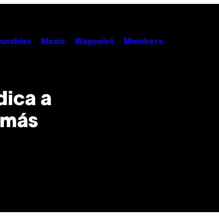
unchies
Music
Waypoint
Members
dica a
 más