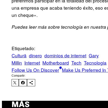
preferimos participar en la totalidad del proc
una empresa que acaba teniendo éxito, eso e
un cheque».
Puedes leer más sobre tecnología en nuestra
Etiquetado:
Cultură
dinero
dominios de internet
Gary
Millin
Internet
Motherboard
Tech
Tecnologia
Follow Us On Discover
Make Us Preferred In 
Compartir:
MÁS