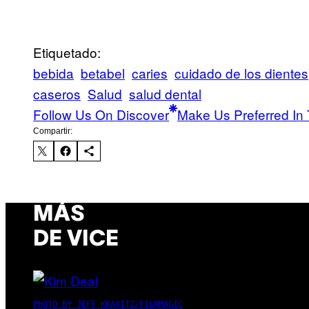
Etiquetado:
bebida
betabel
caries
cuidado de los dientes
caseros
Salud
salud dental
Follow Us On Discover
Make Us Preferred In 
Compartir:
MÁS
DE VICE
PHOTO BY JEFF KRAVITZ/FILMMAGIC