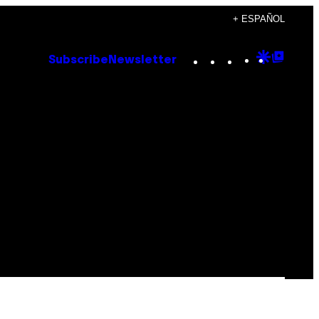
+ ESPAÑOL
Instagram
TikTok
YouTube
Google
Goog
Subscribe
Newsletter
Discove
Top
Posts