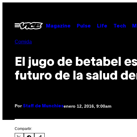
Saltar
al
contenido
Abrir
Magazine
Pulse
Life
Tech
M
Menú
Comida
El jugo de betabel es
futuro de la salud de
Por
enero 12, 2016, 9:00am
Staff de Munchies
Compartir: