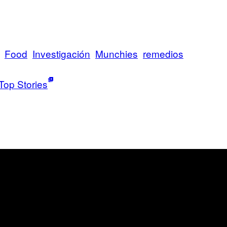
Food
Investigación
Munchies
remedios
Top Stories