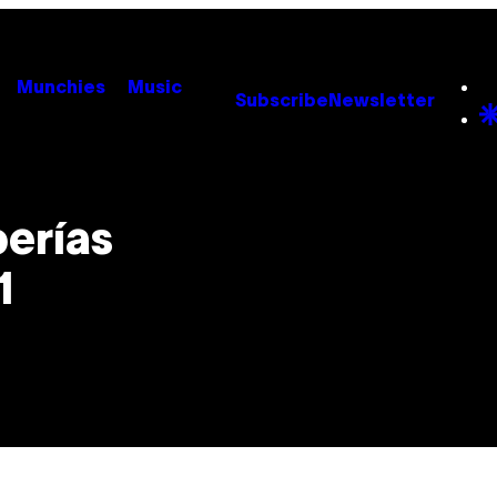
Munchies
Music
Subscribe
Newsletter
berías
1