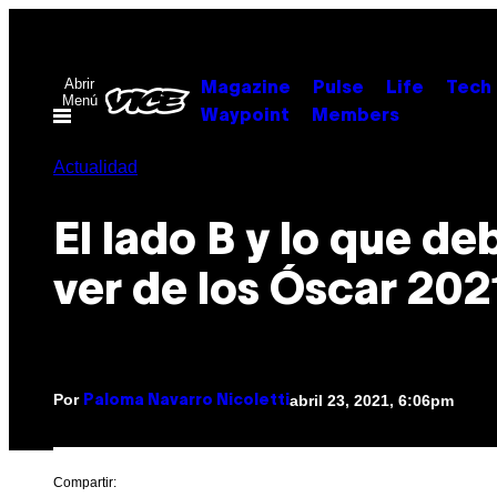
Saltar
al
contenido
Abrir
Magazine
Pulse
Life
Tech
Menú
Waypoint
Members
Actualidad
El lado B y lo que de
ver de los Óscar 202
Por
abril 23, 2021, 6:06pm
Paloma Navarro Nicoletti
Compartir: