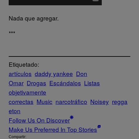
Nada que agregar.
***
Etiquetado:
artículos
daddy yankee
Don
Omar
Drogas
Escándalos
Listas
objetivamente
correctas
Music
narcotráfico
Noisey
regga
eton
Follow Us On Discover
Make Us Preferred In Top Stories
Compartir: