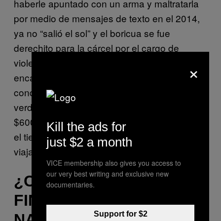
haberle apuntado con un arma y maltratarla
por medio de mensajes de texto en el 2014,
ya no “salió el sol” y el boricua se fue
derechito para la cárcel por el cargo de
violencia doméstica. Pero aunque nos
×
encantaría decirles que Don Omar pagó su
condena por hacerle daño a su mujer, la
verdad es que es ultra millonario y pagó
$600,000 dolares para salir bajo fianza. Con
Kill the ads for
el tiempo la cosa se olvidó y hoy en día sigue
just $2 a month
viajando por todo el mundo picho en billetes.
VICE membership also gives you access to
our very best writing and exclusive new
¿COSCULLUELA
documentaries.
FINANCIADO POR
Support for $2
NARCOS?