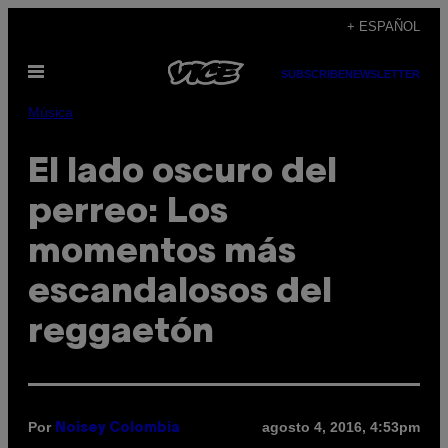
Saltar
+ ESPAÑOL
al
Abrir
contenido
SUBSCRIBE
NEWSLETTER
Menú
Música
El lado oscuro del
perreo: Los
momentos más
escandalosos del
reggaetón
Por
agosto 4, 2016, 4:53pm
Noisey Colombia