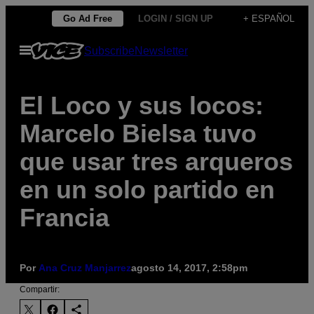
Saltar
Go Ad Free
LOGIN / SIGN UP
+ ESPAÑOL
al
Abrir
Subscribe
Newsletter
contenido
Menú
El Loco y sus locos:
Marcelo Bielsa tuvo
que usar tres arqueros
en un solo partido en
Francia
Por
Ana Cruz Manjarrez
agosto 14, 2017, 2:58pm
Compartir: