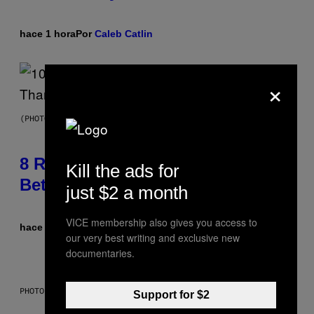
hace 1 hora
Por
Caleb Catlin
×
(PHOTO BY EBET ROBERTS/REDFERNS)
8 R&B Covers That Might Just Be
Kill the ads for
Better Than the Originals
just $2 a month
VICE membership also gives you access to
hace 2 horas
Por
Caleb Catlin
our very best writing and exclusive new
documentaries.
PHOTO: PETER KRAMER / GETTY IMAGES
Support for $2