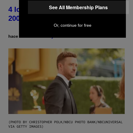
See All Membership Plans
4 Iconic MTV Shows From the
2000s You Definitely Forgot About
Or, continue for free
hace 3 horas
Por
Haley Miller
(PHOTO BY CHRISTOPHER POLK/NBCU PHOTO BANK/NBCUNIVERSAL
VIA GETTY IMAGES)