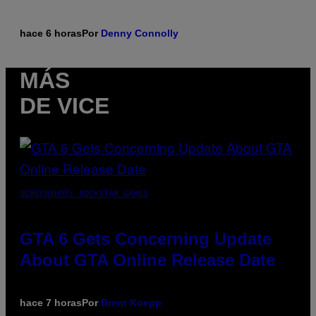
hace 6 horas
Por
Denny Connolly
MÁS
DE VICE
SCREENSHOT: ROCKSTAR GAMES
GTA 6 Gets Concerning Update
About GTA Online Release Date
hace 7 horas
Por
Brent Koepp