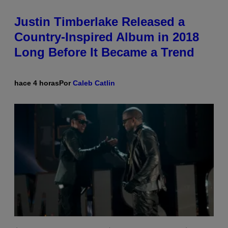
Justin Timberlake Released a
Country-Inspired Album in 2018
Long Before It Became a Trend
hace 4 horas
Por
Caleb Catlin