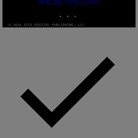
VICE
MEDIA
INSTAGRAM
TIKTOK
YOUTUBE
© 2026 VICE DIGITAL PUBLISHING, LLC