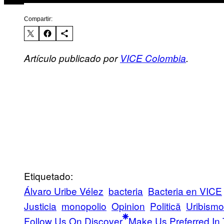
Compartir:
Artículo publicado por
VICE Colombia
.
Etiquetado:
Álvaro Uribe Vélez
bacteria
Bacteria en VICE
Justicia
monopolio
Opinion
Politică
Uribismo
Follow Us On Discover
Make Us Preferred In 