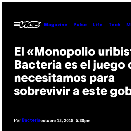
Saltar
al
contenido
Abrir
Magazine
Pulse
Life
Tech
M
Menú
El «Monopolio uribis
Bacteria es el juego
necesitamos para
sobrevivir a este go
Por
octubre 12, 2018, 5:30pm
Bacteria