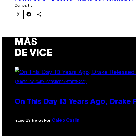
Compartir:
MÁS
DE VICE
(PHOTO BY GARY GERSHOFF/WIREIMAGE)
On This Day 13 Years Ago, Drake 
Por
hace 13 horas
Caleb Catlin