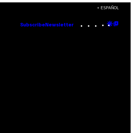
+ ESPAÑOL
Instagram
TikTok
YouTube
Google
Goog
Subscribe
Newsletter
Discove
Top
Posts