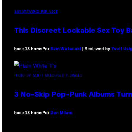
SAM WATANUKI FOR VICE
This Discreet Lockable Sex Toy 
Por
| Reviewed by
hace 13 horas
Sam Watanuki
Ysolt Usi
PHOTO BY SCOTT GRIES/GETTY IMAGES
3 No-Skip Pop-Punk Albums Turni
Por
hace 13 horas
Dan Milam