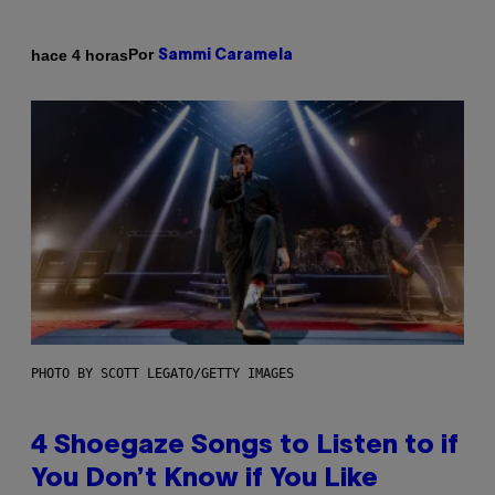
Por
hace 4 horas
Sammi Caramela
PHOTO BY SCOTT LEGATO/GETTY IMAGES
4 Shoegaze Songs to Listen to if
You Don’t Know if You Like