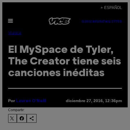
Saltar
+ ESPAÑOL
al
Abrir
contenido
SUBSCRIBE
NEWSLETTER
Menú
Música
El MySpace de Tyler,
The Creator tiene seis
canciones inéditas
Por
diciembre 27, 2016, 12:36pm
Lauren O'Neill
Compartir: