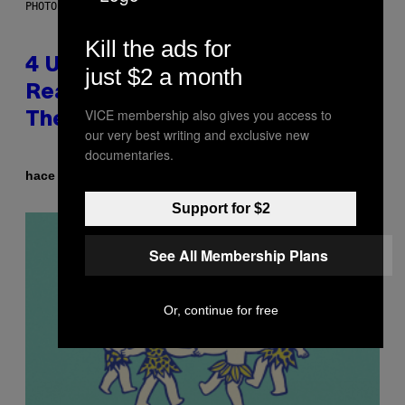
PHOTO: GCSHUTTER / GETTY IMAGES
Kill the ads for
4 Unexpected but Common
just $2 a month
Reasons Couples End Up in
VICE membership also gives you access to
Therapy, According to an Expert
our very best writing and exclusive new
documentaries.
Por
hace 2 horas
Sammi Caramela
Support for $2
See All Membership Plans
Or, continue for free