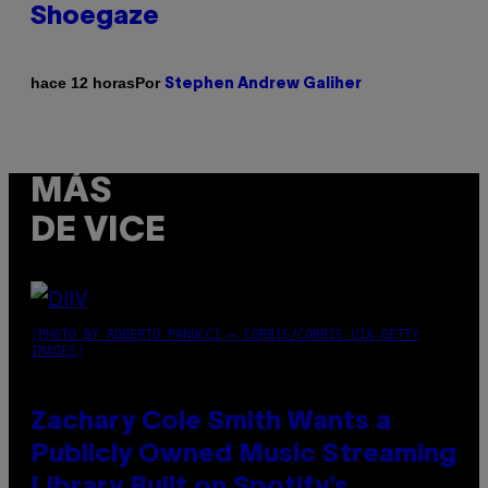
Shoegaze
Por
hace 12 horas
Stephen Andrew Galiher
MÁS
DE VICE
(PHOTO BY ROBERTO PANUCCI – CORBIS/CORBIS VIA GETTY
IMAGES)
Zachary Cole Smith Wants a
Publicly Owned Music Streaming
Library Built on Spotify’s