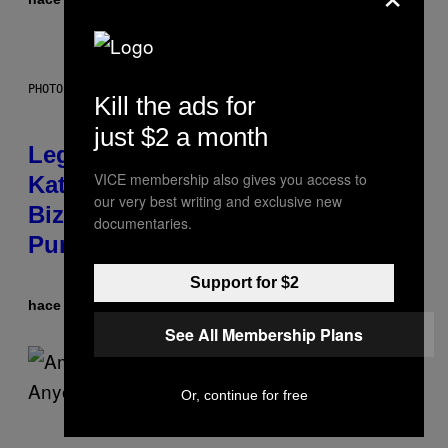
PHOTO BY DIMITRIOS KAMBOURIS/WIREIMAGE
Kill the ads for
just $2 a month
Legendary Music Manager Peter
VICE membership also gives you access to
Katsis, Who Worked With Limp
our very best writing and exclusive new
Bizkit and The Smashing
documentaries.
Pumpkins, Has Died
Support for $2
hace 1 hora
Por
Stephen Andrew Galiher
See All Membership Plans
Or, continue for free