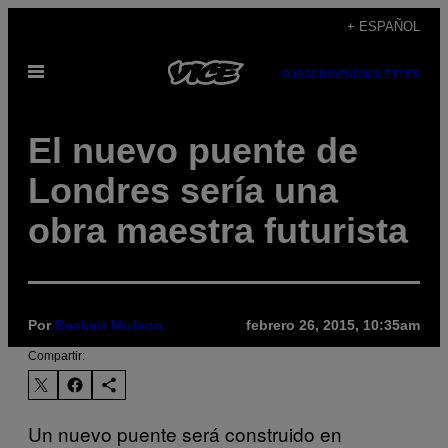
Saltar
+ ESPAÑOL
al
Abrir
contenido
SUBSCRIBE
NEWSLETTER
Menú
El nuevo puente de
Londres sería una
obra maestra futurista
Por
Beckett Mufson
febrero 26, 2015, 10:35am
Compartir:
Un nuevo puente será construido en