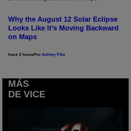
Why the August 12 Solar Eclipse
Looks Like It’s Moving Backward
on Maps
hace 2 horas
Por
Ashley Fike
MÁS
DE VICE