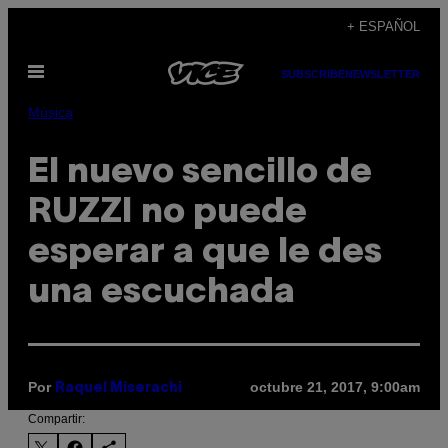
Saltar
+ ESPAÑOL
al
Abrir
contenido
SUBSCRIBE
NEWSLETTER
Menú
Música
El nuevo sencillo de
RUZZI no puede
esperar a que le des
una escuchada
Por
octubre 21, 2017, 9:00am
Raquel Miserachi
Compartir: