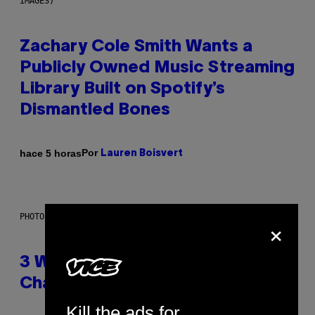
IMAGES)
Zachary Cole Smith Wants a
Publicly Owned Music Streaming
Library Built on Spotify’s
Dismantled Bones
Por
hace 5 horas
Lauren Boisvert
×
PHOTO ILLUSTRATION BY IAN WALDIE/GETTY IMAGES
3 Ways Your Music Taste
Changes as You Get Older
Kill the ads for