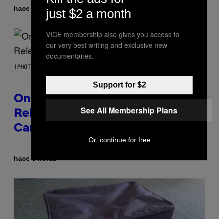
Por
hace 5 horas
Dan Milam
just $2 a month
VICE membership also gives you access to
our very best writing and exclusive new
documentaries.
(PHOTO BY GARY GERSHOFF/WIREIMAGE)
Support for $2
On This Day 13 Years Ago, Drake
See All Membership Plans
Released the Best Song of His
Career
Or, continue for free
Por
hace 6 horas
Caleb Catlin