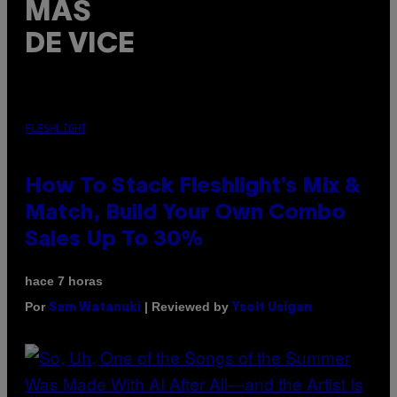
MÁS
DE VICE
FLESHLIGHT
How To Stack Fleshlight’s Mix &
Match, Build Your Own Combo
Sales Up To 30%
hace 7 horas
Por
| Reviewed by
Sam Watanuki
Ysolt Usigan