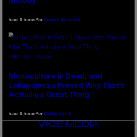
Melody
Por
hace 8 horas
Lauren Boisvert
(PHOTO VIA T-MOBILE)
Monoculture is Dead, and
Lollapalooza Proved Why That’s
Actually a Great Thing
Por
hace 9 horas
Caleb Catlin
VICE
MEDIA
INSTAGRAM
TIKTOK
YOUTUBE