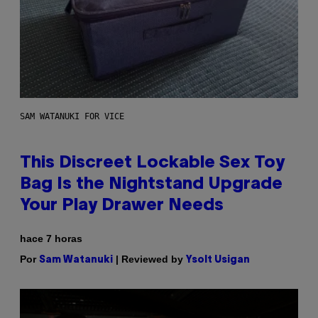
SAM WATANUKI FOR VICE
This Discreet Lockable Sex Toy
Bag Is the Nightstand Upgrade
Your Play Drawer Needs
hace 7 horas
Por
| Reviewed by
Sam Watanuki
Ysolt Usigan