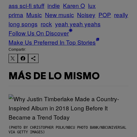
ass sci-fi stuff
indie
Karen O
lux
prima
Music
New music
Noisey
POP
really
long songs
rock
yeah yeah yeahs
Follow Us On Discover
Make Us Preferred In Top Stories
Compartir:
MÁS DE LO MISMO
(PHOTO BY CHRISTOPHER POLK/NBCU PHOTO BANK/NBCUNIVERSAL
VIA GETTY IMAGES)