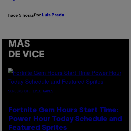
Por
hace 5 horas
Luis Prada
MÁS
DE VICE
SCREENSHOT: EPIC GAMES
Fortnite Gem Hours Start Time:
Power Hour Today Schedule and
Featured Sprites