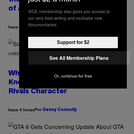
of All Time
VICE membership also gives you access to
our very best writing and exclusive new
documentaries.
Por
hace 2 horas
Caleb Catlin
Support for $2
SCREENSHOT: NETEASE
See All Membership Plans
Who Is The Hood? Everything To
Or, continue for free
Know About The Newest Marvel
Rivals Character
Por
hace 4 horas
Denny Connolly