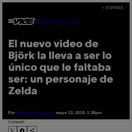
Saltar
+ ESPAÑOL
al
Abrir
Subscribe
Newsletter
contenido
Menú
El nuevo video de
Björk la lleva a ser lo
único que le faltaba
ser: un personaje de
Zelda
Por
mayo 13, 2019, 1:38pm
Noisey en Español
Compartir: