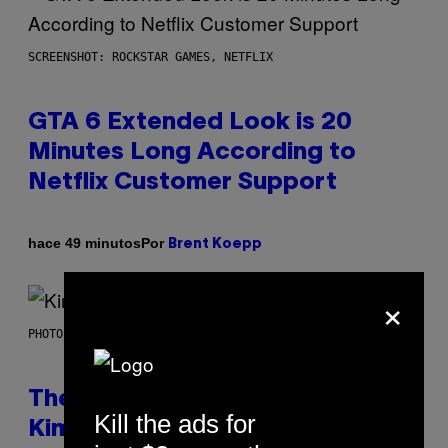
SCREENSHOT: ROCKSTAR GAMES, NETFLIX
GTA 6 Extended Look is 20
Minutes Long According to
Netflix Customer Support
Por
hace 49 minutos
Brent Koepp
×
PHOTO BY JEFF KRAVITZ/FILMMAGIC
The Set of Lyrics That Still Give
Kill the ads for
Kim Deal Firsthand