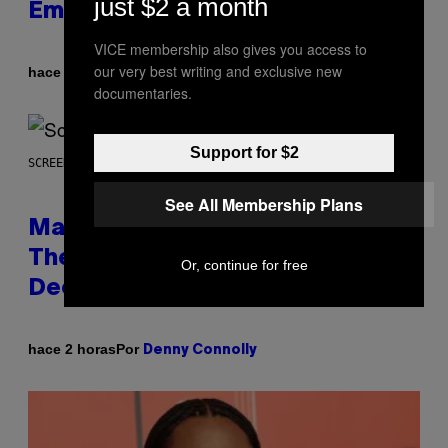
just $2 a month
Embarrassment Decades Later
VICE membership also gives you access to
our very best writing and exclusive new
Por
hace 1 hora
Lauren Boisvert
documentaries.
Support for $2
SCREENSHOT: WIZARDS OF THE COAST
See All Membership Plans
Magic: The Gathering Confirms
Themes for 5 New Star Trek
Or, continue for free
Decks
Por
hace 2 horas
Denny Connolly