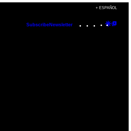
+ ESPAÑOL
Instagram
TikTok
YouTube
Google
Googl
Subscribe
Newsletter
Discover
Top
Posts