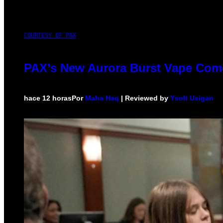
COURTESY OF PAX
PAX’s New Aurora Burst Vape Come
hace 12 horas
Por
Maha Haq
| Reviewed by
Ysolt Usigan