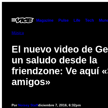
Saltar
al
contenido
Abrir
Magazine
Pulse
Life
Tech
Munc
Menú
Música
El nuevo video de G
un saludo desde la
friendzone: Ve aquí 
amigos»
Por
Noisey Staff
diciembre 7, 2016, 6:32pm