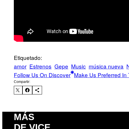
Etiquetado:
amor
Estrenos
Gepe
Music
música nueva
Follow Us On Discover
Make Us Preferred In 
Compartir:
MÁS
DE VICE