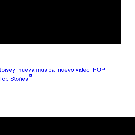
Noisey
nueva música
nuevo video
POP
Top Stories