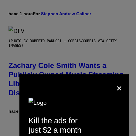
hace 1 hora
Por
Stephen Andrew Galiher
(PHOTO BY ROBERTO PANUCCI – CORBIS/CORBIS VIA GETTY
IMAGES)
Zachary Cole Smith Wants a
Publicly Owned Music Streaming
×
Library Built on Spotify’s
Dismantled Bones
hace 1 hora
Por
Lauren Boisvert
Kill the ads for
just $2 a month