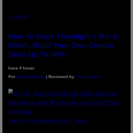
FLESHLIGHT
How To Stack Fleshlight’s Mix &
Match, Build Your Own Combo
Sales Up To 30%
hace 4 horas
Por
Sam Watanuki
| Reviewed by
Ysolt Usigan
(PHOTO BY TIM MOSENFELDER/GETTY IMAGES)