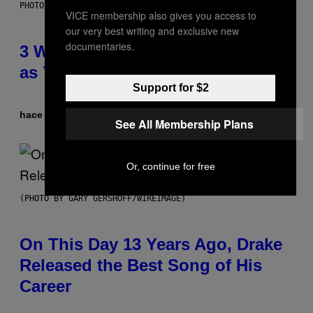
PHOTO ILLUSTRATION BY IAN WALDIE/GETTY IMAGES
VICE membership also gives you access to
our very best writing and exclusive new
documentaries.
3 Ways Your Music Taste Changes
as You Get Older
Support for $2
hace 2 horas
Por
Dan Milam
See All Membership Plans
Or, continue for free
(PHOTO BY GARY GERSHOFF/WIREIMAGE)
On This Day 13 Years Ago, Drake
Released the Best Song of His
Career