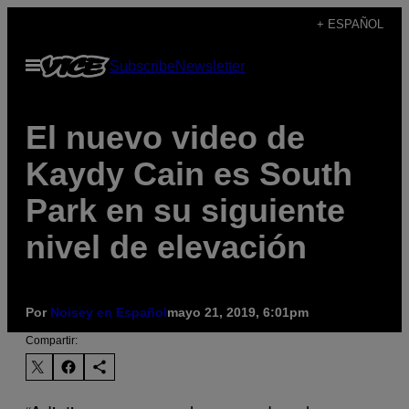
Saltar
+ ESPAÑOL
al
Abrir
Subscribe
Newsletter
contenido
Menú
El nuevo video de
Kaydy Cain es South
Park en su siguiente
nivel de elevación
Por
Noisey en Español
mayo 21, 2019, 6:01pm
Compartir: