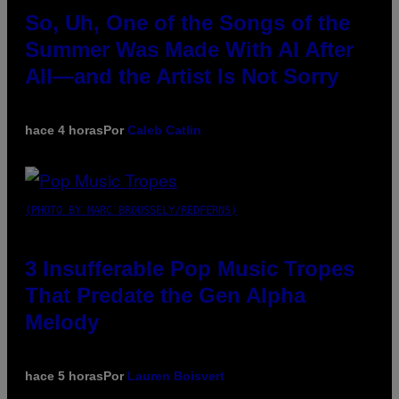
So, Uh, One of the Songs of the
Summer Was Made With AI After
All—and the Artist Is Not Sorry
hace 4 horas
Por
Caleb Catlin
(PHOTO BY MARC BROUSSELY/REDFERNS)
3 Insufferable Pop Music Tropes
That Predate the Gen Alpha
Melody
hace 5 horas
Por
Lauren Boisvert