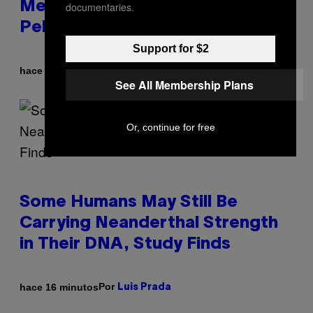
Men and Women Have Different
documentaries.
Pelvises
Support for $2
Por
hace 9 minutos
Luis Prada
See All Membership Plans
Or, continue for free
Some Humans May Still Be
Carrying Neanderthal Strength
in Their DNA, Study Finds
Por
hace 16 minutos
Luis Prada