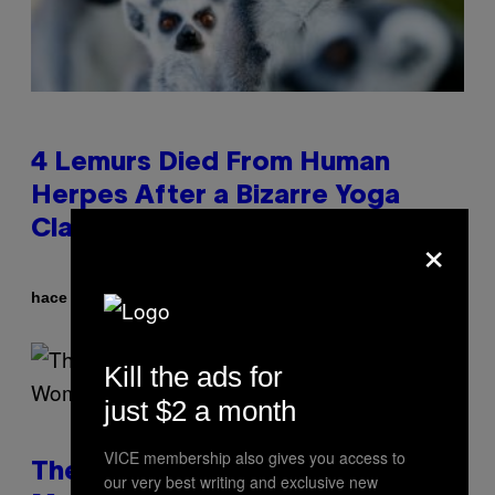
4 Lemurs Died From Human
Herpes After a Bizarre Yoga
Class Exposure
×
Por
hace 3 minutos
Luis Prada
Kill the ads for
just $2 a month
VICE membership also gives you access to
The Weird Evolutionary Reason
our very best writing and exclusive new