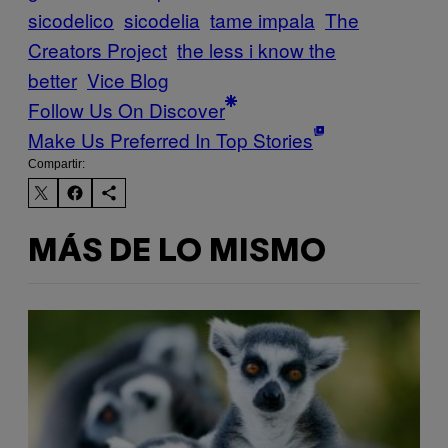
sicodelico
sicodelia
tame impala
The
Creators Project
the less i know the
better
Vice Blog
Follow Us On Discover
Make Us Preferred In Top Stories
Compartir:
MÁS DE LO MISMO