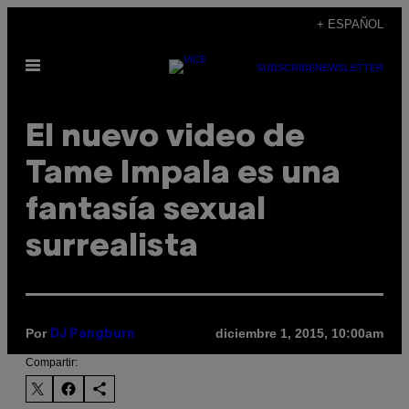
Saltar
+ ESPAÑOL
al
Abrir
contenido
SUBSCRIBE
NEWSLETTER
Menú
El nuevo video de
Tame Impala es una
fantasía sexual
surrealista
Por
diciembre 1, 2015, 10:00am
DJ Pangburn
Compartir: