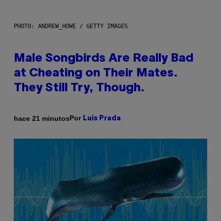
PHOTO: ANDREW_HOWE / GETTY IMAGES
Male Songbirds Are Really Bad
at Cheating on Their Mates.
They Still Try, Though.
Por
hace 21 minutos
Luis Prada