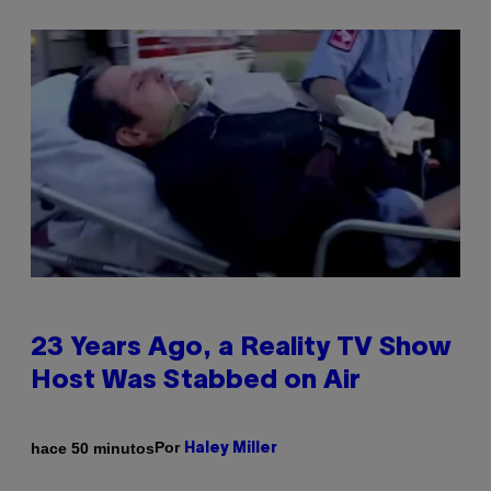
23 Years Ago, a Reality TV Show
Host Was Stabbed on Air
Por
hace 50 minutos
Haley Miller