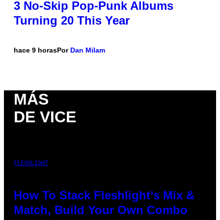
3 No-Skip Pop-Punk Albums
Turning 20 This Year
hace 9 horas
Por
Dan Milam
MÁS
DE VICE
FLESHLIGHT
How To Stack Fleshlight’s Mix &
Match, Build Your Own Combo