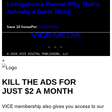
Lollapalooza Proved Why That’s
Actually a Great Thing
hace 10 horas
Por
Caleb Catlin
VICE
MEDIA
INSTAGRAM
TIKTOK
YOUTUBE
© 2026 VICE DIGITAL PUBLISHING, LLC
×
KILL THE ADS FOR
JUST $2 A MONTH
VICE membership also gives you access to our