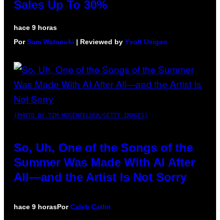
Sales Up To 30%
hace 9 horas
Por
Sam Watanuki
| Reviewed by
Ysolt Usigan
(PHOTO BY TIM MOSENFELDER/GETTY IMAGES)
So, Uh, One of the Songs of the
Summer Was Made With AI After
All—and the Artist Is Not Sorry
hace 9 horas
Por
Caleb Catlin