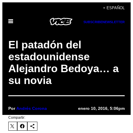
Saltar
+ ESPAÑOL
al
Abrir
contenido
SUBSCRIBE
NEWSLETTER
Menú
El patadón del
estadounidense
Alejandro Bedoya… a
su novia
Por
Andrés Corona
enero 10, 2016, 5:06pm
Compartir: